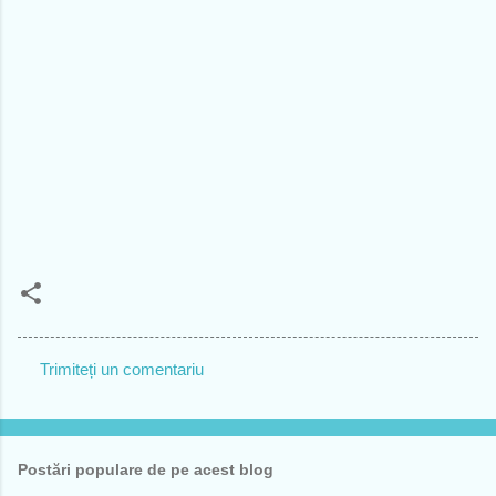
Trimiteți un comentariu
C
o
m
Postări populare de pe acest blog
e