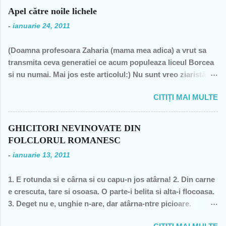
n
Apel către noile lichele
t
-
ianuarie 24, 2011
a
(Doamna profesoara Zaharia (mama mea adica) a vrut sa
r
transmita ceva generatiei ce acum populeaza liceul Borcea
i
si nu numai. Mai jos este articolul:) Nu sunt vreo ziaristă
i
angajată la vreun mogul de presă, nu sunt membra vreunui
CITIȚI MAI MULTE
partid- n-am fost decât membră a PCR, câteva luni în 1989,
şi mi-a ajuns şi pentru perioada de după 1989-, nu sunt
decât una dintre miile de profesoare, o bugetară nesimţită,
GHICITORI NEVINOVATE DIN
care şi-a permis, cu neruşinare, să sărăcească această ţară,
FOLCLORUL ROMANESC
o bugetară care nu produce nimic concret şi care mai
-
ianuarie 13, 2011
scoate şi tâmpiţi în urma prestaţiei sale- asa cum rezultă
din discursul primului politician al ţării. "Mea culpa" (pentru
1. E rotunda si e cârna si cu capu-n jos atârna! 2. Din carne
pdl-işti, aceasta nu e o înjurătură)! Recunosc acum că din
e crescuta, tare si osoasa. O parte-i belita si alta-i flocoasa.
1990 şi până în acest an de graţie, am fost mereu în
3. Deget nu e, unghie n-are, dar atârna-ntre picioare.
opoziţie, chiar şi atunci când au ieşit cei pe care i-am votat-
Orisicine se întrece, s-o apuce si s-o frece. 4. Cine se urca,
de două ori s-a întâmplat – pentru că m-au dezamăgit toţi,