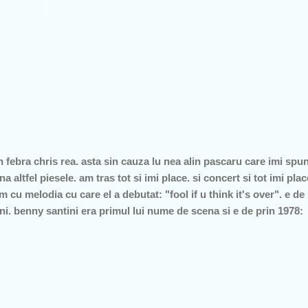
n febra chris rea. asta sin cauza lu nea alin pascaru care imi sp
 altfel piesele. am tras tot si imi place. si concert si tot imi plac
cu melodia cu care el a debutat: "fool if u think it's over". e d
i. benny santini era primul lui nume de scena si e de prin 1978: