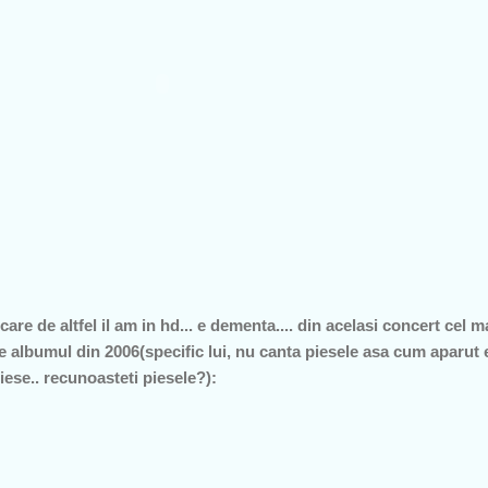
care de altfel il am in hd... e dementa.... din acelasi concert cel ma
 albumul din 2006(specific lui, nu canta piesele asa cum aparut e
iese.. recunoasteti piesele?):