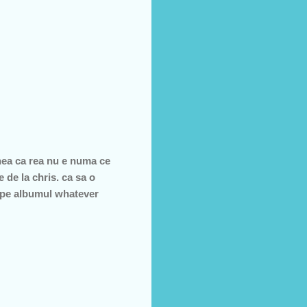
unea ca rea nu e numa ce
e de la chris. ca sa o
e pe albumul whatever