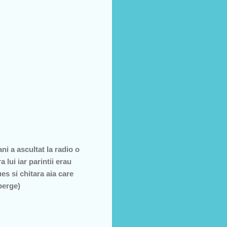
i a ascultat la radio o
 lui iar parintii erau
es si chitara aia care
berge)