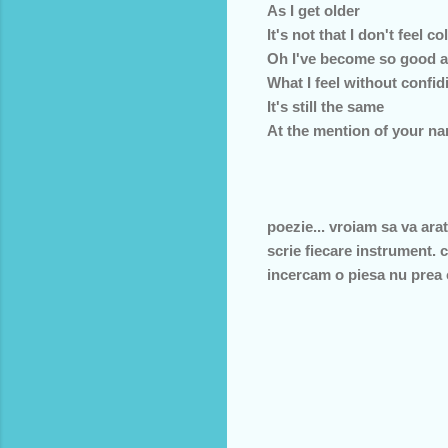
As I get older
It's not that I don't feel c
Oh I've become so good a
What I feel without confid
It's still the same
At the mention of your n
poezie... vroiam sa va ara
scrie fiecare instrument. 
incercam o piesa nu prea c