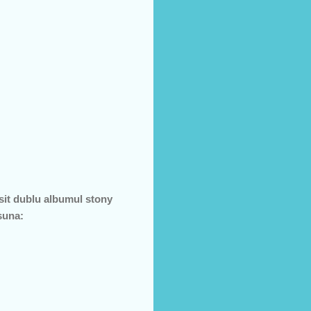
iesit dublu albumul stony
 suna: