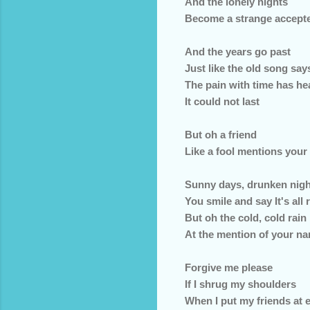
And the lonely nights
Become a strange accept
And the years go past
Just like the old song say
The pain with time has he
It could not last
But oh a friend
Like a fool mentions you
Sunny days, drunken nigh
You smile and say It's all 
But oh the cold, cold rain
At the mention of your n
Forgive me please
If I shrug my shoulders
When I put my friends at 