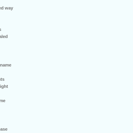
ed way
s
aled
r name
ts
right
ame
ease