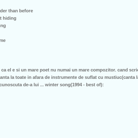
older than before
t hiding
ing
ame
t ca el e si un mare poet nu numai un mare compozitor. cand scri
canta la toate in afara de instrumente de suflat cu mustiuc(canta 
unoscuta de-a lui ... winter song(1994 - best of):