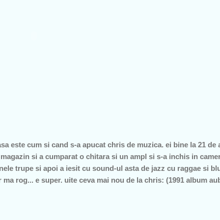
a este cum si cand s-a apucat chris de muzica. ei bine la 21 de an
 magazin si a cumparat o chitara si un ampl si s-a inchis in camera
nele trupe si apoi a iesit cu sound-ul asta de jazz cu raggae si blu
ma rog... e super. uite ceva mai nou de la chris: (1991 album au