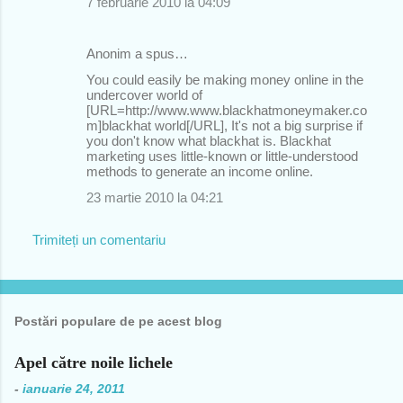
7 februarie 2010 la 04:09
Anonim a spus…
You could easily be making money online in the
undercover world of
[URL=http://www.www.blackhatmoneymaker.co
m]blackhat world[/URL], It's not a big surprise if
you don't know what blackhat is. Blackhat
marketing uses little-known or little-understood
methods to generate an income online.
23 martie 2010 la 04:21
Trimiteți un comentariu
Postări populare de pe acest blog
Apel către noile lichele
-
ianuarie 24, 2011