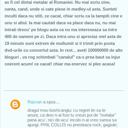
as fi cel dintai metalar al Romaniei. Nu mai scriu cine,
canta, cand, unde si cate piese in medley-ul asta. Sunteti
inculti daca nu stiti, ce cacat, chiar scriu ca la tampiti cine e
unu si altul. Ia mai cautati daca va place daca nu, nu mai
intrati drecu' pe blogu asta ca nu ma intereseaza sa intre
400 de oameni pe zi. Daca intra unu si apreciaz mel asta de
19 minute sunt extrem de multumit si ii trimit prin posta
dvd-urile cu concertul asta. In rest... aveti 100000000 de alte
bloguri , va rog schimbati "canalul" ca-s prea baut sa injur
coerent acum! ce cacat! chiar ma enervez si plec acasa!
Razvan
a spus…
C
dragul meu boshcangiu; cu regret tin sa te
o
anunt, ca desi n-ai fost tu vreun pui de "metalar"
pana acu', nici de-acu' incolo n-ai vreo sansa sa
m
ajungi. PHIL COLLIS nu presteaza rock, gagiule;