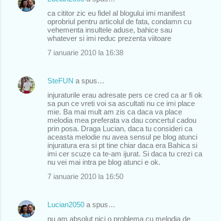
ca cititor zic eu fidel al blogului imi manifest
oprobriul pentru articolul de fata, condamn cu
vehementa insultele aduse, bahice sau
whatever si imi reduc prezenta viitoare
7 ianuarie 2010 la 16:38
SteFUN
a spus…
injuraturile erau adresate pers ce cred ca ar fi ok
sa pun ce vreti voi sa ascultati nu ce imi place
mie. Ba mai mult am zis ca daca va place
melodia mea preferata va dau concertul cadou
prin posa. Draga Lucian, daca tu consideri ca
aceasta melodie nu avea sensul pe blog atunci
injuratura era si pt tine chiar daca era Bahica si
imi cer scuze ca te-am ijurat. Si daca tu crezi ca
nu vei mai intra pe blog atunci e ok.
7 ianuarie 2010 la 16:50
Lucian2050
a spus…
nu am absolut nici o problema cu melodia de