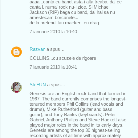
e
aaaa...canta cu band, asta-i alta treaba, da' ce
canta l, numa' rock nu-i zice. Si Michael
n
Jackson (RIP) baga cu band, da' hai sa nu
amestecam borcanele...
t
de la pretenu' tau roacker...cu drag
a
7 ianuarie 2010 la 10:40
r
i
Razvan
a spus…
i
COLLINS...cu scuzele de rigoare
7 ianuarie 2010 la 10:41
SteFUN
a spus…
Genesis are an English rock band that formed in
1967. The band currently comprises the longest-
tenured members Phil Collins (lead vocals and
drums), Mike Rutherford (guitar and bass
guitar), and Tony Banks (keyboards). Peter
Gabriel, Anthony Phillips and Steve Hackett also
played major roles in the band in its early days.
Genesis are among the top 30 highest-selling
recording artists of all time with approximately