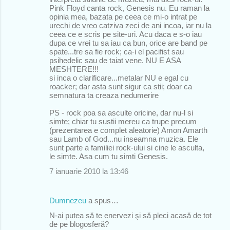
Pink Floyd canta rock, Genesis nu. Eu raman la
opinia mea, bazata pe ceea ce mi-o intrat pe
urechi de vreo catziva zeci de ani incoa, iar nu la
ceea ce e scris pe site-uri. Acu daca e s-o iau
dupa ce vrei tu sa iau ca bun, orice are band pe
spate...tre sa fie rock; ca-i el pacifist sau
psihedelic sau de taiat vene. NU E ASA
MESHTERE!!!
si inca o clarificare...metalar NU e egal cu
roacker; dar asta sunt sigur ca stii; doar ca
semnatura ta creaza nedumerire
PS - rock poa sa asculte oricine, dar nu-l si
simte; chiar tu sustii mereu ca trupe precum
(prezentarea e complet aleatorie) Amon Amarth
sau Lamb of God...nu inseamna muzica. Ele
sunt parte a familiei rock-ului si cine le asculta,
le simte. Asa cum tu simti Genesis.
7 ianuarie 2010 la 13:46
Dumnezeu
a spus…
N-ai putea să te enervezi şi să pleci acasă de tot
de pe blogosferă?