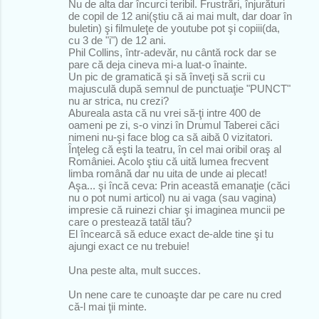
Nu de alta dar încurci teribil. Frustrări, înjurături
de copil de 12 ani(ştiu că ai mai mult, dar doar în
buletin) şi filmuleţe de youtube pot şi copiii(da,
cu 3 de "i") de 12 ani.
Phil Collins, într-adevăr, nu cântă rock dar se
pare că deja cineva mi-a luat-o înainte.
Un pic de gramatică şi să înveţi să scrii cu
majusculă după semnul de punctuaţie "PUNCT"
nu ar strica, nu crezi?
Abureala asta că nu vrei să-ţi intre 400 de
oameni pe zi, s-o vinzi în Drumul Taberei căci
nimeni nu-şi face blog ca să aibă 0 vizitatori.
Înţeleg că eşti la teatru, în cel mai oribil oraş al
României. Acolo ştiu că uită lumea frecvent
limba română dar nu uita de unde ai plecat!
Aşa... şi încă ceva: Prin această emanaţie (căci
nu o pot numi articol) nu ai vaga (sau vagina)
impresie că ruinezi chiar şi imaginea muncii pe
care o prestează tatăl tău?
El încearcă să educe exact de-alde tine şi tu
ajungi exact ce nu trebuie!
Una peste alta, mult succes.
Un nene care te cunoaşte dar pe care nu cred
că-l mai ţii minte.