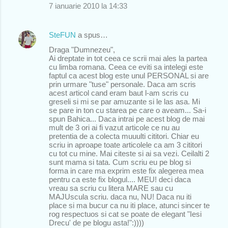
7 ianuarie 2010 la 14:33
SteFUN
a spus…
Draga "Dumnezeu",
Ai dreptate in tot ceea ce scrii mai ales la partea
cu limba romana. Ceea ce eviti sa intelegi este
faptul ca acest blog este unul PERSONAL si are
prin urmare "tuse" personale. Daca am scris
acest articol cand eram baut l-am scris cu
greseli si mi se par amuzante si le las asa. Mi
se pare in ton cu starea pe care o aveam... Sa-i
spun Bahica... Daca intrai pe acest blog de mai
mult de 3 ori ai fi vazut articole ce nu au
pretentia de a colecta muuulti cititori. Chiar eu
scriu in aproape toate articolele ca am 3 cititori
cu tot cu mine. Mai citeste si ai sa vezi. Ceilalti 2
sunt mama si tata. Cum scriu eu pe blog si
forma in care ma exprim este fix alegerea mea
pentru ca este fix blogul.... MEU! deci daca
vreau sa scriu cu litera MARE sau cu
MAJUscula scriu. daca nu, NU! Daca nu iti
place si ma bucur ca nu iti place, atunci sincer te
rog respectuos si cat se poate de elegant "Iesi
Drecu' de pe blogu asta!":))))