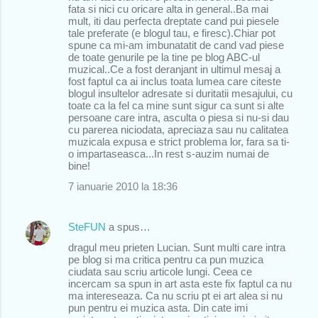
fata si nici cu oricare alta in general..Ba mai
mult, iti dau perfecta dreptate cand pui piesele
tale preferate (e blogul tau, e firesc).Chiar pot
spune ca mi-am imbunatatit de cand vad piese
de toate genurile pe la tine pe blog ABC-ul
muzical..Ce a fost deranjant in ultimul mesaj a
fost faptul ca ai inclus toata lumea care citeste
blogul insultelor adresate si duritatii mesajului, cu
toate ca la fel ca mine sunt sigur ca sunt si alte
persoane care intra, asculta o piesa si nu-si dau
cu parerea niciodata, apreciaza sau nu calitatea
muzicala expusa e strict problema lor, fara sa ti-
o impartaseasca...In rest s-auzim numai de
bine!
7 ianuarie 2010 la 18:36
SteFUN
a spus…
dragul meu prieten Lucian. Sunt multi care intra
pe blog si ma critica pentru ca pun muzica
ciudata sau scriu articole lungi. Ceea ce
incercam sa spun in art asta este fix faptul ca nu
ma intereseaza. Ca nu scriu pt ei art alea si nu
pun pentru ei muzica asta. Din cate imi