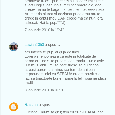
amintesc tu esti printre cei putini care imi citesc
si art lungi si asculta si mel necomerciale, deci
crede-ma nu te bagam si pe tine in aceeasi oala.
Art e scris aiurea si dezlanat pt ca erau multe
grade in capul meu DAR crede-ma ca nu-ti era
adresat. Hai te pup:***:))
7 ianuarie 2010 la 19:43
Lucian2050
a spus…
am inteles.te pup, ai grija de tine!
Lorena mentioneaza ca este in totalitate de
acord cu tine si te pupa si ea urandu-ti un clasic
"La multi ani!"..mi se pare firesc sa nu detina
aceasi parere ca mine, suntem de ani buni
impreuna si nici cu STEAUA nu am reusit s-o
fac sa tina..toate bune, ramai la fel, noua ne placi
mult!
8 ianuarie 2010 la 00:30
Razvan
a spus…
Luciane...nu-tzi fa griji; tzin eu cu STEAUA, cat