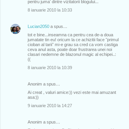
pentru juma' dintre vizitatorii blogului...
8 ianuarie 2010 la 10:33
Lucian2050
a spus…
tot e bine...inseamna ca pentru cea de-a doua
jumatate tin eu! oricum la ce achizitii face "primul
cioban al tarii" mi-e grau sa cred ca vom castiga
ceva anul asta, poate doar frustrarea unei noi
clasari nedemne de blazonul magic al echipei..:
((
8 ianuarie 2010 la 10:39
Anonim a spus…
Ai creat , valuri amice:)) vezi este mai amuzant
asa:))
9 ianuarie 2010 la 14:27
Anonim a spus…