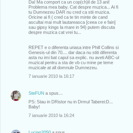
Da! Ma comport ca un cop(ch)il de 13 ani!
Problema mea baby. Cat despre muzica... Ai fi
tu Dumnezeu DAR nu cred ca stii muzica.
Oricine ai fi ( cred ca te tin minte de cand
ascultai mai mult lautareasca [ceea ce e fain]
sau gipsy kings la mare in 94) putem discuta
despre muzica cat vrei tu...
REPET e o diferenta uriasa intre Phill Collins si
Genesis-ul din 70.... dar daca nu stiti diferenta
asta nu imi bat capul sa explic. nu aveti ABC-ul
muzical pentru a sta de vb cu mine pe teme
muzicale at all domnule Dumnezeu.
7 ianuarie 2010 la 16:17
SteFUN
a spus…
PS: Stau in DRistor nu in Drmul Taberei:D...
Baby!
7 ianuarie 2010 la 16:24
Lucian2050
a spus…