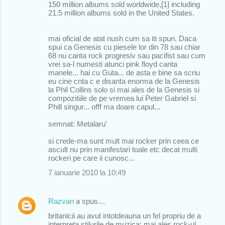
150 million albums sold worldwide,[1] including
21.5 million albums sold in the United States.
mai oficial de atat nush cum sa iti spun. Daca
spui ca Genesis cu piesele lor din 78 sau chiar
68 nu canta rock progresiv sau pacifist sau cum
vrei sa-l numesti atunci pink floyd canta
manele... hai cu Guta... de asta e bine sa scriu
eu cine cnta c e disanta enorma de la Genesis
la Phil Collins solo si mai ales de la Genesis si
compozitiile de pe vremea lui Peter Gabriel si
Phill singur... offf ma doare capul...
semnat: Metalaru'
si crede-ma sunt mult mai rocker prin ceea ce
ascult nu prin manifestari toale etc decat multi
rockeri pe care ii cunosc...
7 ianuarie 2010 la 10:49
Razvan
a spus…
britanicii au avut intotdeauna un fel propriu de a
interpreta stilurile de muzica; mai ales rock-ul.