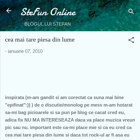
SteFun Online
Treceți la conținutul principal
BLOGUL LUI STEFAN
cea mai tare piesa din lume
-
ianuarie 07, 2010
inspirata (m-am gandit si am corectat ca suna mai bine
"epifinat":)) ) de o discutie/monolog pe mess m-am hotarat
sa-mi bag picioarele si sa pun pe blog ce cacat cred eu,
adica fix NU MA INTERESEAZA daca va place muzica vreun
pic sau nu. important este ca-mi place mie si ca eu cred ca
cea mai tare piesa din lume si daca tot rock-ul ar fi asa eu