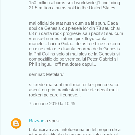
150 million albums sold worldwide,[1] including
21.5 million albums sold in the United States.
mai oficial de atat nush cum sa iti spun. Daca
spui ca Genesis cu piesele lor din 78 sau chiar
68 nu canta rock progresiv sau pacifist sau cum
vrei sa-l numesti atunci pink floyd canta
manele... hai cu Guta... de asta e bine sa scriu
eu cine cnta c e disanta enorma de la Genesis
la Phil Collins solo si mai ales de la Genesis si
compozitiile de pe vremea lui Peter Gabriel si
Phill singur... offf ma doare capul...
semnat: Metalaru'
si crede-ma sunt mult mai rocker prin ceea ce
ascult nu prin manifestari toale etc decat multi
rockeri pe care ii cunosc...
7 ianuarie 2010 la 10:49
Razvan
a spus…
britanicii au avut intotdeauna un fel propriu de a
interpreta stilurile de muzica; mai ales rock-ul.