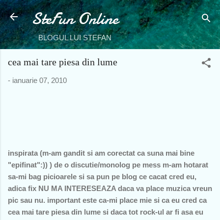
SteFun Online
Treceți la conținutul principal
BLOGUL LUI STEFAN
cea mai tare piesa din lume
-
ianuarie 07, 2010
inspirata (m-am gandit si am corectat ca suna mai bine
"epifinat":)) ) de o discutie/monolog pe mess m-am hotarat
sa-mi bag picioarele si sa pun pe blog ce cacat cred eu,
adica fix NU MA INTERESEAZA daca va place muzica vreun
pic sau nu. important este ca-mi place mie si ca eu cred ca
cea mai tare piesa din lume si daca tot rock-ul ar fi asa eu