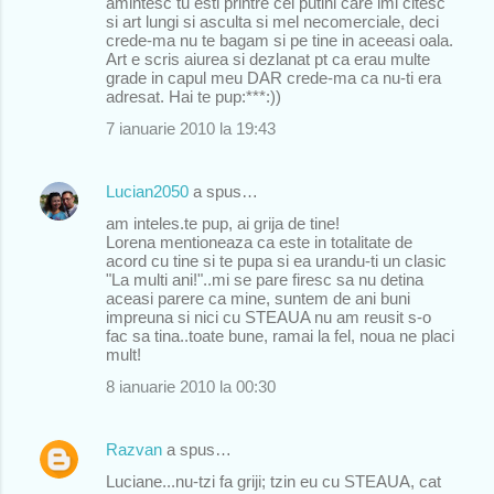
amintesc tu esti printre cei putini care imi citesc
si art lungi si asculta si mel necomerciale, deci
crede-ma nu te bagam si pe tine in aceeasi oala.
Art e scris aiurea si dezlanat pt ca erau multe
grade in capul meu DAR crede-ma ca nu-ti era
adresat. Hai te pup:***:))
7 ianuarie 2010 la 19:43
Lucian2050
a spus…
am inteles.te pup, ai grija de tine!
Lorena mentioneaza ca este in totalitate de
acord cu tine si te pupa si ea urandu-ti un clasic
"La multi ani!"..mi se pare firesc sa nu detina
aceasi parere ca mine, suntem de ani buni
impreuna si nici cu STEAUA nu am reusit s-o
fac sa tina..toate bune, ramai la fel, noua ne placi
mult!
8 ianuarie 2010 la 00:30
Razvan
a spus…
Luciane...nu-tzi fa griji; tzin eu cu STEAUA, cat