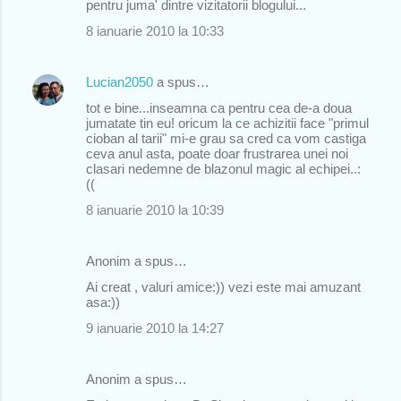
pentru juma' dintre vizitatorii blogului...
8 ianuarie 2010 la 10:33
Lucian2050
a spus…
tot e bine...inseamna ca pentru cea de-a doua
jumatate tin eu! oricum la ce achizitii face "primul
cioban al tarii" mi-e grau sa cred ca vom castiga
ceva anul asta, poate doar frustrarea unei noi
clasari nedemne de blazonul magic al echipei..:
((
8 ianuarie 2010 la 10:39
Anonim a spus…
Ai creat , valuri amice:)) vezi este mai amuzant
asa:))
9 ianuarie 2010 la 14:27
Anonim a spus…