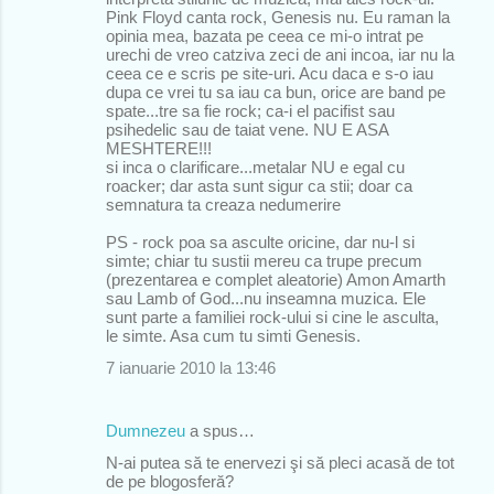
Pink Floyd canta rock, Genesis nu. Eu raman la
opinia mea, bazata pe ceea ce mi-o intrat pe
urechi de vreo catziva zeci de ani incoa, iar nu la
ceea ce e scris pe site-uri. Acu daca e s-o iau
dupa ce vrei tu sa iau ca bun, orice are band pe
spate...tre sa fie rock; ca-i el pacifist sau
psihedelic sau de taiat vene. NU E ASA
MESHTERE!!!
si inca o clarificare...metalar NU e egal cu
roacker; dar asta sunt sigur ca stii; doar ca
semnatura ta creaza nedumerire
PS - rock poa sa asculte oricine, dar nu-l si
simte; chiar tu sustii mereu ca trupe precum
(prezentarea e complet aleatorie) Amon Amarth
sau Lamb of God...nu inseamna muzica. Ele
sunt parte a familiei rock-ului si cine le asculta,
le simte. Asa cum tu simti Genesis.
7 ianuarie 2010 la 13:46
Dumnezeu
a spus…
N-ai putea să te enervezi şi să pleci acasă de tot
de pe blogosferă?