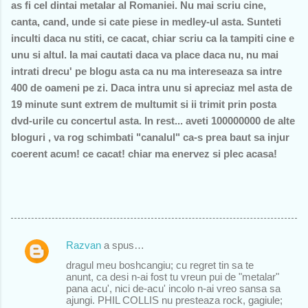
as fi cel dintai metalar al Romaniei. Nu mai scriu cine,
canta, cand, unde si cate piese in medley-ul asta. Sunteti
inculti daca nu stiti, ce cacat, chiar scriu ca la tampiti cine e
unu si altul. Ia mai cautati daca va place daca nu, nu mai
intrati drecu' pe blogu asta ca nu ma intereseaza sa intre
400 de oameni pe zi. Daca intra unu si apreciaz mel asta de
19 minute sunt extrem de multumit si ii trimit prin posta
dvd-urile cu concertul asta. In rest... aveti 100000000 de alte
bloguri , va rog schimbati "canalul" ca-s prea baut sa injur
coerent acum! ce cacat! chiar ma enervez si plec acasa!
Razvan
a spus…
C
dragul meu boshcangiu; cu regret tin sa te
o
anunt, ca desi n-ai fost tu vreun pui de "metalar"
pana acu', nici de-acu' incolo n-ai vreo sansa sa
m
ajungi. PHIL COLLIS nu presteaza rock, gagiule;