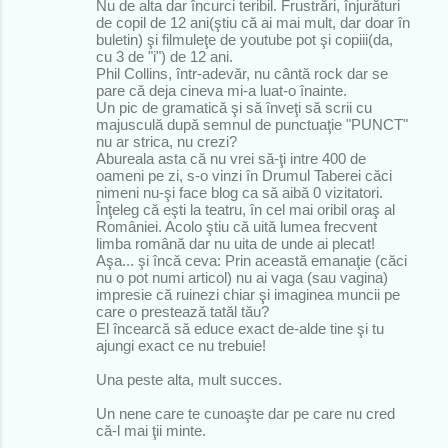
Nu de alta dar încurci teribil. Frustrări, înjurături
de copil de 12 ani(ştiu că ai mai mult, dar doar în
buletin) şi filmuleţe de youtube pot şi copiii(da,
cu 3 de "i") de 12 ani.
Phil Collins, într-adevăr, nu cântă rock dar se
pare că deja cineva mi-a luat-o înainte.
Un pic de gramatică şi să înveţi să scrii cu
majusculă după semnul de punctuaţie "PUNCT"
nu ar strica, nu crezi?
Abureala asta că nu vrei să-ţi intre 400 de
oameni pe zi, s-o vinzi în Drumul Taberei căci
nimeni nu-şi face blog ca să aibă 0 vizitatori.
Înţeleg că eşti la teatru, în cel mai oribil oraş al
României. Acolo ştiu că uită lumea frecvent
limba română dar nu uita de unde ai plecat!
Aşa... şi încă ceva: Prin această emanaţie (căci
nu o pot numi articol) nu ai vaga (sau vagina)
impresie că ruinezi chiar şi imaginea muncii pe
care o prestează tatăl tău?
El încearcă să educe exact de-alde tine şi tu
ajungi exact ce nu trebuie!
Una peste alta, mult succes.
Un nene care te cunoaşte dar pe care nu cred
că-l mai ţii minte.