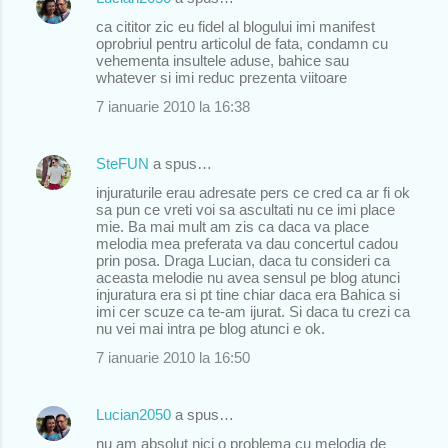
ca cititor zic eu fidel al blogului imi manifest
oprobriul pentru articolul de fata, condamn cu
vehementa insultele aduse, bahice sau
whatever si imi reduc prezenta viitoare
7 ianuarie 2010 la 16:38
SteFUN
a spus…
injuraturile erau adresate pers ce cred ca ar fi ok
sa pun ce vreti voi sa ascultati nu ce imi place
mie. Ba mai mult am zis ca daca va place
melodia mea preferata va dau concertul cadou
prin posa. Draga Lucian, daca tu consideri ca
aceasta melodie nu avea sensul pe blog atunci
injuratura era si pt tine chiar daca era Bahica si
imi cer scuze ca te-am ijurat. Si daca tu crezi ca
nu vei mai intra pe blog atunci e ok.
7 ianuarie 2010 la 16:50
Lucian2050
a spus…
nu am absolut nici o problema cu melodia de