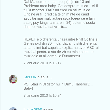
Da! Ma comport ca un cop(ch)il de 13 ani!
Problema mea baby. Cat despre muzica... Ai fi
tu Dumnezeu DAR nu cred ca stii muzica.
Oricine ai fi ( cred ca te tin minte de cand
ascultai mai mult lautareasca [ceea ce e fain]
sau gipsy kings la mare in 94) putem discuta
despre muzica cat vrei tu...
REPET e o diferenta uriasa intre Phill Collins si
Genesis-ul din 70.... dar daca nu stiti diferenta
asta nu imi bat capul sa explic. nu aveti ABC-ul
muzical pentru a sta de vb cu mine pe teme
muzicale at all domnule Dumnezeu.
7 ianuarie 2010 la 16:17
SteFUN
a spus…
PS: Stau in DRistor nu in Drmul Taberei:D...
Baby!
7 ianuarie 2010 la 16:24
Lucian2050
a spus…