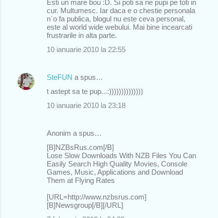
Esti un mare bou :D. Si poti sa ne pupi pe toti in
cur. Multumesc. Iar daca e o chestie personala
n`o fa publica, blogul nu este ceva personal,
este al world wide webului. Mai bine incearcati
frustrarile in alta parte.
10 ianuarie 2010 la 22:55
SteFUN
a spus…
t astept sa te pup...:))))))))))))))
10 ianuarie 2010 la 23:18
Anonim a spus…
[B]NZBsRus.com[/B]
Lose Slow Downloads With NZB Files You Can
Easily Search High Quality Movies, Console
Games, Music, Applications and Download
Them at Flying Rates
[URL=http://www.nzbsrus.com]
[B]Newsgroup[/B][/URL]