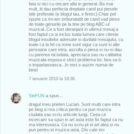
fata si nici cu oricare alta in general..Ba mai
mult, iti dau perfecta dreptate cand pui piesele
tale preferate (e blogul tau, e firesc).Chiar pot
spune ca mi-am imbunatatit de cand vad piese
de toate genurile pe la tine pe blog ABC-ul
muzical..Ce a fost deranjant in ultimul mesaj a
fost faptul ca ai inclus toata lumea care citeste
blogul insultelor adresate si duritatii mesajului, cu
toate ca la fel ca mine sunt sigur ca sunt si alte
persoane care intra, asculta o piesa si nu-si dau
cu parerea niciodata, apreciaza sau nu calitatea
muzicala expusa e strict problema lor, fara sa ti-
o impartaseasca...In rest s-auzim numai de
bine!
7 ianuarie 2010 la 18:36
SteFUN
a spus…
dragul meu prieten Lucian. Sunt multi care intra
pe blog si ma critica pentru ca pun muzica
ciudata sau scriu articole lungi. Ceea ce
incercam sa spun in art asta este fix faptul ca nu
ma intereseaza. Ca nu scriu pt ei art alea si nu
pun pentru ei muzica asta. Din cate imi