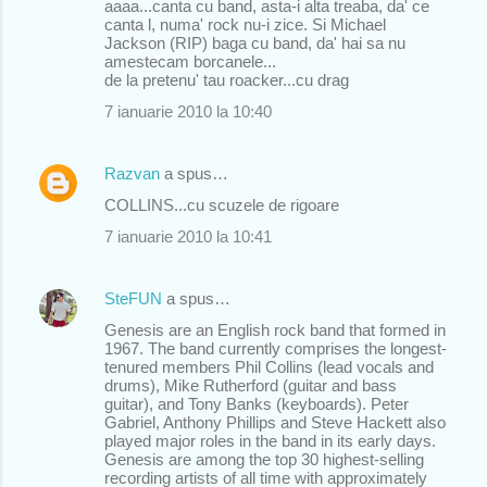
e
aaaa...canta cu band, asta-i alta treaba, da' ce
canta l, numa' rock nu-i zice. Si Michael
n
Jackson (RIP) baga cu band, da' hai sa nu
amestecam borcanele...
t
de la pretenu' tau roacker...cu drag
a
7 ianuarie 2010 la 10:40
r
i
Razvan
a spus…
i
COLLINS...cu scuzele de rigoare
7 ianuarie 2010 la 10:41
SteFUN
a spus…
Genesis are an English rock band that formed in
1967. The band currently comprises the longest-
tenured members Phil Collins (lead vocals and
drums), Mike Rutherford (guitar and bass
guitar), and Tony Banks (keyboards). Peter
Gabriel, Anthony Phillips and Steve Hackett also
played major roles in the band in its early days.
Genesis are among the top 30 highest-selling
recording artists of all time with approximately