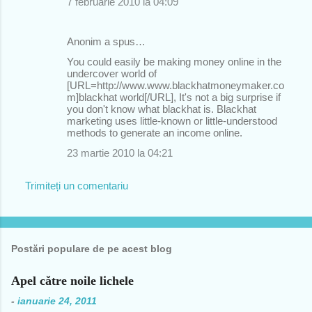
7 februarie 2010 la 04:09
Anonim a spus…
You could easily be making money online in the
undercover world of
[URL=http://www.www.blackhatmoneymaker.co
m]blackhat world[/URL], It's not a big surprise if
you don't know what blackhat is. Blackhat
marketing uses little-known or little-understood
methods to generate an income online.
23 martie 2010 la 04:21
Trimiteți un comentariu
Postări populare de pe acest blog
Apel către noile lichele
-
ianuarie 24, 2011