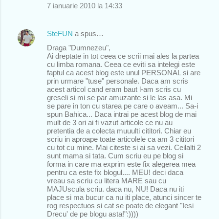
7 ianuarie 2010 la 14:33
SteFUN
a spus…
Draga "Dumnezeu",
Ai dreptate in tot ceea ce scrii mai ales la partea
cu limba romana. Ceea ce eviti sa intelegi este
faptul ca acest blog este unul PERSONAL si are
prin urmare "tuse" personale. Daca am scris
acest articol cand eram baut l-am scris cu
greseli si mi se par amuzante si le las asa. Mi
se pare in ton cu starea pe care o aveam... Sa-i
spun Bahica... Daca intrai pe acest blog de mai
mult de 3 ori ai fi vazut articole ce nu au
pretentia de a colecta muuulti cititori. Chiar eu
scriu in aproape toate articolele ca am 3 cititori
cu tot cu mine. Mai citeste si ai sa vezi. Ceilalti 2
sunt mama si tata. Cum scriu eu pe blog si
forma in care ma exprim este fix alegerea mea
pentru ca este fix blogul.... MEU! deci daca
vreau sa scriu cu litera MARE sau cu
MAJUscula scriu. daca nu, NU! Daca nu iti
place si ma bucur ca nu iti place, atunci sincer te
rog respectuos si cat se poate de elegant "Iesi
Drecu' de pe blogu asta!":))))