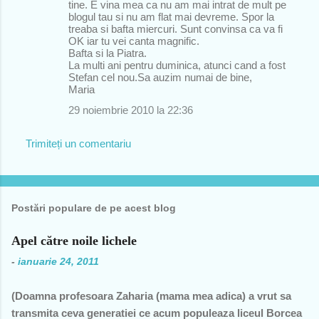
tine. E vina mea ca nu am mai intrat de mult pe
blogul tau si nu am flat mai devreme. Spor la
treaba si bafta miercuri. Sunt convinsa ca va fi
OK iar tu vei canta magnific.
Bafta si la Piatra.
La multi ani pentru duminica, atunci cand a fost
Stefan cel nou.Sa auzim numai de bine,
Maria
29 noiembrie 2010 la 22:36
Trimiteți un comentariu
Postări populare de pe acest blog
Apel către noile lichele
-
ianuarie 24, 2011
(Doamna profesoara Zaharia (mama mea adica) a vrut sa
transmita ceva generatiei ce acum populeaza liceul Borcea