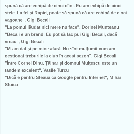
spună că are echipă de cinci cîini. Eu am echipă de cinci
stele. La fel şi Rapid, poate să spună că are echipă de cinci
vagoane", Gigi Becali
"La pomul lăudat nici mere nu face", Dorinel Munteanu
"Becali e un brand. Eu pot să fac pui Gigi Becali, dacă
vreau", Gigi Becali
"M-am dat şi pe mine afară. Nu sînt mulţumit cum am
gestionat treburile la club în acest sezon", Gigi Becali
"Între Cornel Dinu, Ţălnar şi domnul Mulţescu este un
tandem excelent", Vasile Turcu
"Dică e pentru Steaua ca Google pentru Internet", Mihai
Stoica