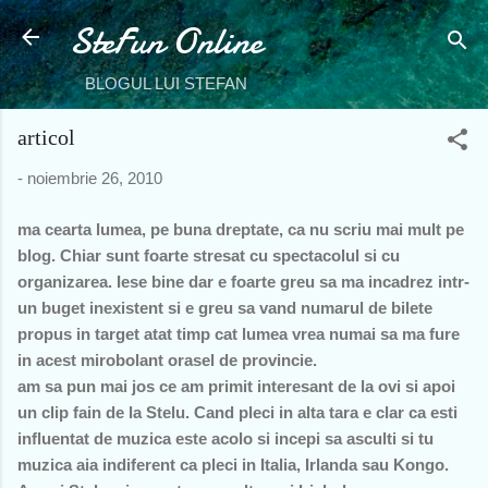
SteFun Online
Treceți la conțin
BLOGUL LUI STEFAN
articol
-
noiembrie 26, 2010
ma cearta lumea, pe buna dreptate, ca nu scriu mai mult pe
blog. Chiar sunt foarte stresat cu spectacolul si cu
organizarea. Iese bine dar e foarte greu sa ma incadrez intr-
un buget inexistent si e greu sa vand numarul de bilete
propus in target atat timp cat lumea vrea numai sa ma fure
in acest mirobolant orasel de provincie.
am sa pun mai jos ce am primit interesant de la ovi si apoi
un clip fain de la Stelu. Cand pleci in alta tara e clar ca esti
influentat de muzica este acolo si incepi sa asculti si tu
muzica aia indiferent ca pleci in Italia, Irlanda sau Kongo.