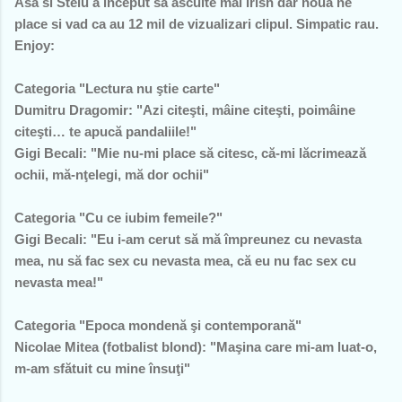
Asa si Stelu a inceput sa asculte mai Irish dar noua ne
place si vad ca au 12 mil de vizualizari clipul. Simpatic rau.
Enjoy:
Categoria "Lectura nu ştie carte"
Dumitru Dragomir: "Azi citeşti, mâine citeşti, poimâine
citeşti… te apucă pandaliile!"
Gigi Becali: "Mie nu-mi place să citesc, că-mi lăcrimează
ochii, mă-nţelegi, mă dor ochii"
Categoria "Cu ce iubim femeile?"
Gigi Becali: "Eu i-am cerut să mă împreunez cu nevasta
mea, nu să fac sex cu nevasta mea, că eu nu fac sex cu
nevasta mea!"
Categoria "Epoca mondenă şi contemporană"
Nicolae Mitea (fotbalist blond): "Maşina care mi-am luat-o,
m-am sfătuit cu mine însuţi"