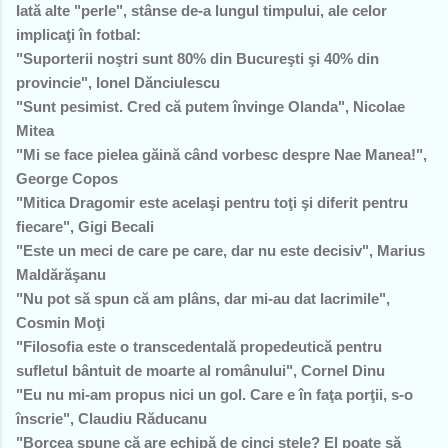
Iată alte "perle", stânse de-a lungul timpului, ale celor
implicaţi în fotbal:
"Suporterii noştri sunt 80% din Bucureşti şi 40% din
provincie", Ionel Dănciulescu
"Sunt pesimist. Cred că putem învinge Olanda", Nicolae
Mitea
"Mi se face pielea găină când vorbesc despre Nae Manea!",
George Copos
"Mitica Dragomir este acelaşi pentru toţi şi diferit pentru
fiecare", Gigi Becali
"Este un meci de care pe care, dar nu este decisiv", Marius
Maldărăşanu
"Nu pot să spun că am plâns, dar mi-au dat lacrimile",
Cosmin Moţi
"Filosofia este o transcedentală propedeutică pentru
sufletul bântuit de moarte al românului", Cornel Dinu
"Eu nu mi-am propus nici un gol. Care e în faţa porţii, s-o
înscrie", Claudiu Răducanu
"Borcea spune că are echipă de cinci stele? El poate să