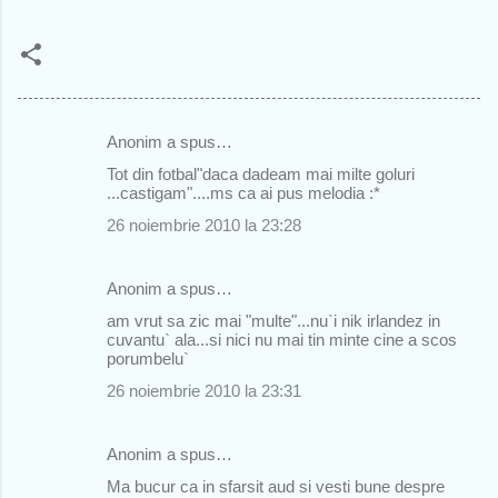
Anonim a spus…
C
Tot din fotbal"daca dadeam mai milte goluri
o
...castigam"....ms ca ai pus melodia :*
m
26 noiembrie 2010 la 23:28
e
n
Anonim a spus…
t
am vrut sa zic mai "multe"...nu`i nik irlandez in
cuvantu` ala...si nici nu mai tin minte cine a scos
a
porumbelu`
r
26 noiembrie 2010 la 23:31
i
i
Anonim a spus…
Ma bucur ca in sfarsit aud si vesti bune despre