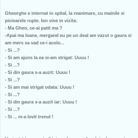
Gheorghe e internat in spital, la reanimare, cu mainile si
picioarele rupte. Ion vine in vizita:
- Ma Gheo, ce-ai patit ma ?
-Apai ma Ioane, mergand eu pe un deal am vazut o gaura si
am mers sa vad ce-i acolo...
- Si ...?
- Si am ajuns la ea si-am strigat: Uuuu !
- Si ...?
- Si din gaura s-a auzit: Uuuu !
- Si ...?
- Si am mai strigat odata: Uuuu !
- Si ...?
- Si din gaura s-a auzit iar: Uuuu !
- Si ...?
- Si ... m-a lovit trenul !