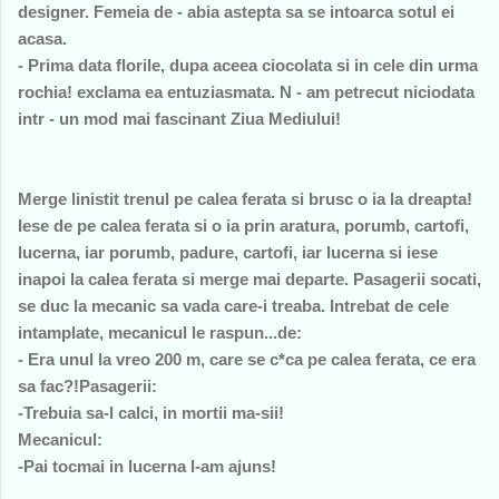
designer. Femeia de - abia astepta sa se intoarca sotul ei
acasa.
- Prima data florile, dupa aceea ciocolata si in cele din urma
rochia! exclama ea entuziasmata. N - am petrecut niciodata
intr - un mod mai fascinant Ziua Mediului!
Merge linistit trenul pe calea ferata si brusc o ia la dreapta!
Iese de pe calea ferata si o ia prin aratura, porumb, cartofi,
lucerna, iar porumb, padure, cartofi, iar lucerna si iese
inapoi la calea ferata si merge mai departe. Pasagerii socati,
se duc la mecanic sa vada care-i treaba. Intrebat de cele
intamplate, mecanicul le raspun...de:
- Era unul la vreo 200 m, care se c*ca pe calea ferata, ce era
sa fac?!Pasagerii:
-Trebuia sa-l calci, in mortii ma-sii!
Mecanicul:
-Pai tocmai in lucerna l-am ajuns!