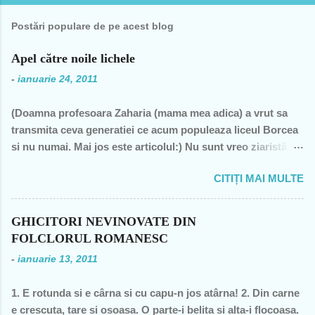
a
r
Postări populare de pe acest blog
i
Apel către noile lichele
i
-
ianuarie 24, 2011
(Doamna profesoara Zaharia (mama mea adica) a vrut sa
transmita ceva generatiei ce acum populeaza liceul Borcea
si nu numai. Mai jos este articolul:) Nu sunt vreo ziaristă
angajată la vreun mogul de presă, nu sunt membra vreunui
CITIȚI MAI MULTE
partid- n-am fost decât membră a PCR, câteva luni în 1989,
şi mi-a ajuns şi pentru perioada de după 1989-, nu sunt
decât una dintre miile de profesoare, o bugetară nesimţită,
GHICITORI NEVINOVATE DIN
care şi-a permis, cu neruşinare, să sărăcească această ţară,
FOLCLORUL ROMANESC
o bugetară care nu produce nimic concret şi care mai
-
ianuarie 13, 2011
scoate şi tâmpiţi în urma prestaţiei sale- asa cum rezultă
din discursul primului politician al ţării. "Mea culpa" (pentru
1. E rotunda si e cârna si cu capu-n jos atârna! 2. Din carne
pdl-işti, aceasta nu e o înjurătură)! Recunosc acum că din
e crescuta, tare si osoasa. O parte-i belita si alta-i flocoasa.