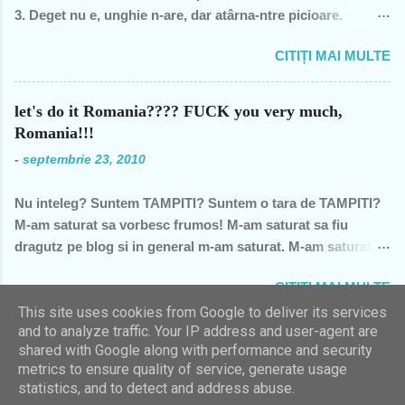
1990 şi până în acest an de graţie, am fost mereu în
3. Deget nu e, unghie n-are, dar atârna-ntre picioare.
opoziţie, chiar şi atunci când au ieşit cei pe care i-am votat-
Orisicine se întrece, s-o apuce si s-o frece. 4. Cine se urca,
de două ori s-a întâmplat – pentru că m-au dezamăgit toţi,
CITIȚI MAI MULTE
o baga, o freaca, coboara, se spala si pleaca? 5. Ce se
mai mult sau mai puţin. De fiecare dată, însă, aveam
plateste, se beleste, se linge când e tare si curge când e
speranţa că ceva se va schimba, o dată cu noua generaţie.
moale? 6. În fata mareata, pe margine creata, în spate o
Î...
let's do it Romania???? FUCK you very much,
lingi, în fata o-mpingi. 7. Piele vie-n, piele moarta, dai din
Romania!!!
fund si intra toata. Si acum raspunsurile... 1. ghinda 2. pana
-
septembrie 23, 2010
de gâsca 3. tâta vacii 4. cosarul 5. înghetata 6. marca
postala, timbrul 7. cizma Daca v-ati gandit la prostii.... sa va
Nu inteleg? Suntem TAMPITI? Suntem o tara de TAMPITI?
fie rusine....
M-am saturat sa vorbesc frumos! M-am saturat sa fiu
dragutz pe blog si in general m-am saturat. M-am saturat!
Pe scurt: primesc invitatii la aceasta "actiune" (sau
CITIȚI MAI MULTE
"proiect"): let's do it Romania! Adica toti Romanii sa
mergem sa strangem gunoiul din tara ca sa "ne mandrim pe
This site uses cookies from Google to deliver its services
and to analyze traffic. Your IP address and user-agent are
viitor, nepotilor, ca noi am fost cei care am strans gunoiul in
shared with Google along with performance and security
Romania etc"... DA EU NU VREAU SA STRANG GUNOI!!!
Un produs Blogger
metrics to ensure quality of service, generate usage
Va rocomand sa NU va duceti la acest "eveniment" si am sa
statistics, and to detect and address abuse.
explic imediat de ce. Mai intai sa precizez ca nu sunt
Imagini pentru teme create de
Galeries