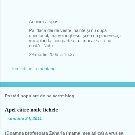
Anonim a spus…
C
Păi dacă dai de veste înainte şi nu după
o
spectacol, mă voi înghesui şi eu cu plăcere...şi
voi aplauda...din partea ta...mai ales că nu
m
costă...Nuţu
e
29 martie 2009 la 16:37
n
t
Trimiteți un comentariu
a
r
i
Postări populare de pe acest blog
i
Apel către noile lichele
-
ianuarie 24, 2011
(Doamna profesoara Zaharia (mama mea adica) a vrut sa