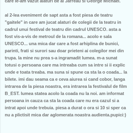
care le-am vazut alaturi de al Jarreau si George Michael.
al 2-lea eveniment de sapt asta a fost piesa de teatru
"gaitele" in care am jucat alaturi de colegii de la teatru in
cadrul unui festival de teatru din cadrul UNESCO. asta a
fost vis-a-vis de metroul de la romana... acolo e sala
UNESCO... una mica dar care a fost arhiplina de bunici,
parinti, frati si surori sau doar prieteni ai colegilor mei din
trupa. la mine nu prea s-a ingramadit lumea. m-a sunat
totusi o persoana care ma intreaba cum sa intre si ii explic
unde e toata treaba. ma suna si spune ca sta la o coada... la
bilete. imi dau seama ca e ceva aiurea si cand cobor, langa
intrarea de la piesa noastra, era intrarea la festivalul de film
B_EST. lumea statea acolo la coada nu la noi. am informat
persoana in cauza ca sta la coada care nu era cazul si a
intrat apoi unde trebuia. piesa a durat o ora si 10 si sper ca
nu a plictisit mica dar aglomerata noastra audienta.pupici:)