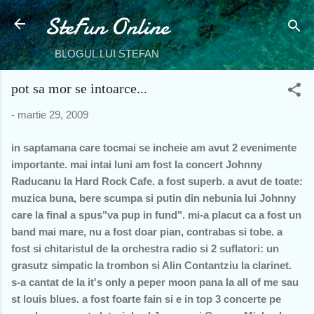
SteFun Online
Treceți la conținutul principal
BLOGUL LUI STEFAN
pot sa mor se intoarce...
-
martie 29, 2009
in saptamana care tocmai se incheie am avut 2 evenimente
importante. mai intai luni am fost la concert Johnny
Raducanu la Hard Rock Cafe. a fost superb. a avut de toate:
muzica buna, bere scumpa si putin din nebunia lui Johnny
care la final a spus"va pup in fund". mi-a placut ca a fost un
band mai mare, nu a fost doar pian, contrabas si tobe. a
fost si chitaristul de la orchestra radio si 2 suflatori: un
grasutz simpatic la trombon si Alin Contantziu la clarinet.
s-a cantat de la it's only a peper moon pana la all of me sau
st louis blues. a fost foarte fain si e in top 3 concerte pe