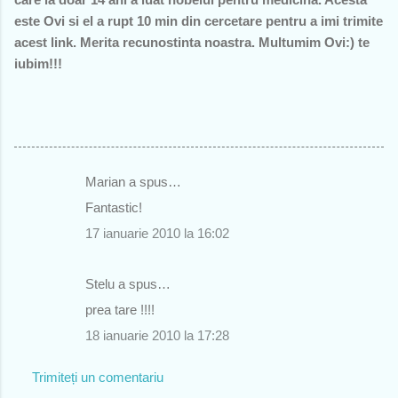
este Ovi si el a rupt 10 min din cercetare pentru a imi trimite
acest link. Merita recunostinta noastra. Multumim Ovi:) te
iubim!!!
Marian a spus…
C
Fantastic!
o
17 ianuarie 2010 la 16:02
m
e
Stelu a spus…
n
prea tare !!!!
t
18 ianuarie 2010 la 17:28
a
r
Trimiteți un comentariu
i