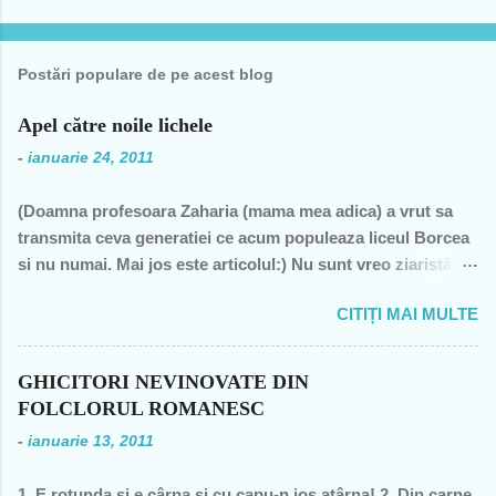
i
Postări populare de pe acest blog
Apel către noile lichele
-
ianuarie 24, 2011
(Doamna profesoara Zaharia (mama mea adica) a vrut sa
transmita ceva generatiei ce acum populeaza liceul Borcea
si nu numai. Mai jos este articolul:) Nu sunt vreo ziaristă
angajată la vreun mogul de presă, nu sunt membra vreunui
CITIȚI MAI MULTE
partid- n-am fost decât membră a PCR, câteva luni în 1989,
şi mi-a ajuns şi pentru perioada de după 1989-, nu sunt
decât una dintre miile de profesoare, o bugetară nesimţită,
GHICITORI NEVINOVATE DIN
care şi-a permis, cu neruşinare, să sărăcească această ţară,
FOLCLORUL ROMANESC
o bugetară care nu produce nimic concret şi care mai
-
ianuarie 13, 2011
scoate şi tâmpiţi în urma prestaţiei sale- asa cum rezultă
din discursul primului politician al ţării. "Mea culpa" (pentru
1. E rotunda si e cârna si cu capu-n jos atârna! 2. Din carne