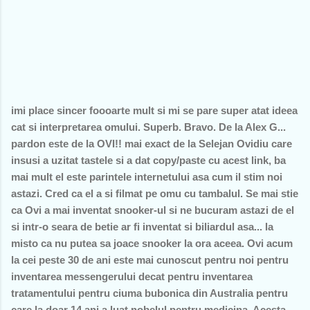
imi place sincer foooarte mult si mi se pare super atat ideea
cat si interpretarea omului. Superb. Bravo. De la Alex G...
pardon este de la OVI!! mai exact de la Selejan Ovidiu care
insusi a uzitat tastele si a dat copy/paste cu acest link, ba
mai mult el este parintele internetului asa cum il stim noi
astazi. Cred ca el a si filmat pe omu cu tambalul. Se mai stie
ca Ovi a mai inventat snooker-ul si ne bucuram astazi de el
si intr-o seara de betie ar fi inventat si biliardul asa... la
misto ca nu putea sa joace snooker la ora aceea. Ovi acum
la cei peste 30 de ani este mai cunoscut pentru noi pentru
inventarea messengerului decat pentru inventarea
tratamentului pentru ciuma bubonica din Australia pentru
care la doar 14 ani a luat nobelul pentru medicina. Acesta