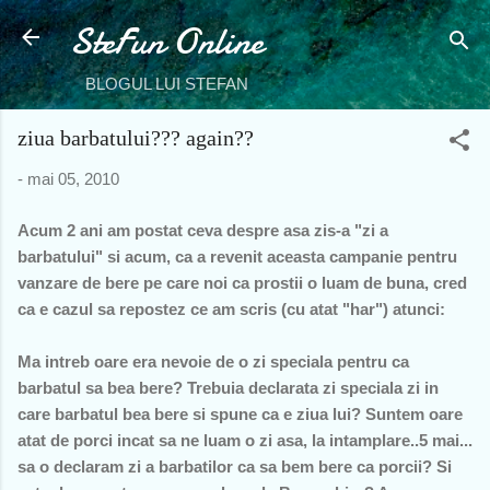
SteFun Online
Treceți la conținutul principal
BLOGUL LUI STEFAN
ziua barbatului??? again??
-
mai 05, 2010
Acum 2 ani am postat ceva despre asa zis-a "zi a
barbatului" si acum, ca a revenit aceasta campanie pentru
vanzare de bere pe care noi ca prostii o luam de buna, cred
ca e cazul sa repostez ce am scris (cu atat "har") atunci:
Ma intreb oare era nevoie de o zi speciala pentru ca
barbatul sa bea bere? Trebuia declarata zi speciala zi in
care barbatul bea bere si spune ca e ziua lui? Suntem oare
atat de porci incat sa ne luam o zi asa, la intamplare..5 mai...
sa o declaram zi a barbatilor ca sa bem bere ca porcii? Si