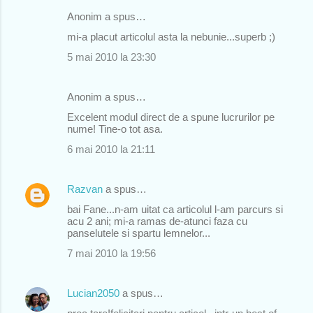
Anonim a spus…
C
mi-a placut articolul asta la nebunie...superb ;)
o
5 mai 2010 la 23:30
m
e
Anonim a spus…
n
Excelent modul direct de a spune lucrurilor pe
t
nume! Tine-o tot asa.
a
6 mai 2010 la 21:11
r
i
Razvan
a spus…
i
bai Fane...n-am uitat ca articolul l-am parcurs si
acu 2 ani; mi-a ramas de-atunci faza cu
panselutele si spartu lemnelor...
7 mai 2010 la 19:56
Lucian2050
a spus…