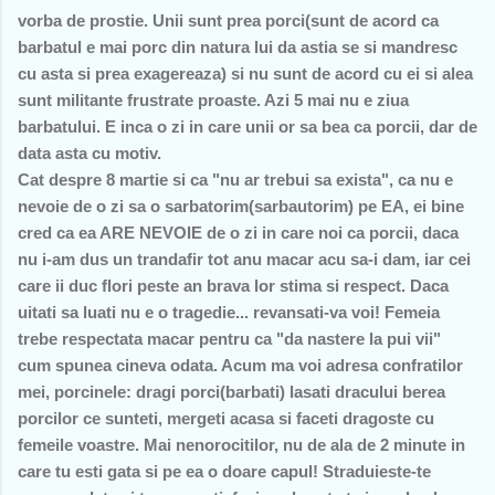
vorba de prostie. Unii sunt prea porci(sunt de acord ca
barbatul e mai porc din natura lui da astia se si mandresc
cu asta si prea exagereaza) si nu sunt de acord cu ei si alea
sunt militante frustrate proaste. Azi 5 mai nu e ziua
barbatului. E inca o zi in care unii or sa bea ca porcii, dar de
data asta cu motiv.
Cat despre 8 martie si ca "nu ar trebui sa exista", ca nu e
nevoie de o zi sa o sarbatorim(sarbautorim) pe EA, ei bine
cred ca ea ARE NEVOIE de o zi in care noi ca porcii, daca
nu i-am dus un trandafir tot anu macar acu sa-i dam, iar cei
care ii duc flori peste an brava lor stima si respect. Daca
uitati sa luati nu e o tragedie... revansati-va voi! Femeia
trebe respectata macar pentru ca "da nastere la pui vii"
cum spunea cineva odata. Acum ma voi adresa confratilor
mei, porcinele: dragi porci(barbati) lasati dracului berea
porcilor ce sunteti, mergeti acasa si faceti dragoste cu
femeile voastre. Mai nenorocitilor, nu de ala de 2 minute in
care tu esti gata si pe ea o doare capul! Straduieste-te