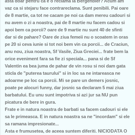
asta doar pentru ca e o reclama la Bergenbier? Acum am
vaz ca si stejaru face contrareclama. Sunt penibili. Pai oare
de 8 martie, ca tot ne cacam pe noi ca dam mereu cadouri si
nu avem o zi a noastra, pai de 8 martie nu facem cadou si
apoi bem ca porcii? oare de 9 martie nu sunt 40 de sfinti
dar si de pahare? Oare de ziua femeii nu o scoatem in oras
pe 20 si ceva iunie si tot noi bem vin ca porcii... de Craciun,
anu nou, ziua noastra, Sf Vasile, Ziua Greciei... frate bem la
orice eveniment fara sa fie zi speciala... pana si de Sf
Valentin ea bea juma de pahar de vin rosu si noi dam gata
sticla de "puterea taurului" si in loc sa ne intareasca ne
adoarme pe loc ca porcii. Mi se pare un demers josnic,
poate pe alocuri funny, dar josnic sa declaram 5 mai ziua
barbatului. Eu unu sunt impotriva si azi jur sa NU pun
picatura de bere in gura.
Frate e in natura noastra de barbati sa facem cadouri si ele
sa le primeasca. E in natura noastra sa ne "incordam" si ele
sa ramana impresionate...
Asta e frumusetea, de aceea suntem diferiti. NICIODATA O