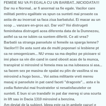
FEMEIE NU VA FI EGALA CU UN BARBAT...NICIODATA!!!
Dar nu e Normal.. ar fi anormal sa fie egale. Vacilor care
militati pentru egalitate va spun ca sunteti mai proaste ca
astia de au incercat sa faca ziua barbatului. Ei macar au un
scop ... vanzare en-gros azi. Dar voi? Voi distrugeti
feminitatea distrugeti acea diferenta data de la Dumnezeu,
astfel ca sa ne iubim ca suntem diferiti. Ce ati vrea?
Barbatii sa stranga panselute si femeile sa sparga lemne?
Vacilor!!! De asta sunt ata de multi poponari si lesbiene pt
ca ne omogenizam... NU vreau sa ma depilez pe picioare si
imi place sa vin din cand in cand obosit acas de la munca,
transpirat si mirosind si femeia mea sa ma iubeasca si asa...
sa facem sex pe masina de spalat eu plin de vasilina si ea
mirosind a hugo boss... Voi astea militante vreti mereu
masaj si panselute in pat cand faceti "dragoste"... asta e la
zodia fluterului mai frustratelor si nesatisfacutelor ce
sunteti. E bun si un trandafir in pat dar mereg si una scurta
in lift sau in Dacia 1310 mirosind a benzina.
Am deviat de la subiect. Ideea este ca in ambele cazuri e