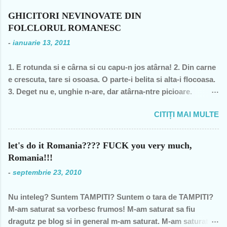
decât una dintre miile de profesoare, o bugetară nesimţită,
GHICITORI NEVINOVATE DIN
care şi-a permis, cu neruşinare, să sărăcească această ţară,
FOLCLORUL ROMANESC
o bugetară care nu produce nimic concret şi care mai
-
ianuarie 13, 2011
scoate şi tâmpiţi în urma prestaţiei sale- asa cum rezultă
din discursul primului politician al ţării. "Mea culpa" (pentru
1. E rotunda si e cârna si cu capu-n jos atârna! 2. Din carne
pdl-işti, aceasta nu e o înjurătură)! Recunosc acum că din
e crescuta, tare si osoasa. O parte-i belita si alta-i flocoasa.
1990 şi până în acest an de graţie, am fost mereu în
3. Deget nu e, unghie n-are, dar atârna-ntre picioare.
opoziţie, chiar şi atunci când au ieşit cei pe care i-am votat-
Orisicine se întrece, s-o apuce si s-o frece. 4. Cine se urca,
de două ori s-a întâmplat – pentru că m-au dezamăgit toţi,
CITIȚI MAI MULTE
o baga, o freaca, coboara, se spala si pleaca? 5. Ce se
mai mult sau mai puţin. De fiecare dată, însă, aveam
plateste, se beleste, se linge când e tare si curge când e
speranţa că ceva se va schimba, o dată cu noua generaţie.
moale? 6. În fata mareata, pe margine creata, în spate o
Î...
let's do it Romania???? FUCK you very much,
lingi, în fata o-mpingi. 7. Piele vie-n, piele moarta, dai din
Romania!!!
fund si intra toata. Si acum raspunsurile... 1. ghinda 2. pana
-
septembrie 23, 2010
de gâsca 3. tâta vacii 4. cosarul 5. înghetata 6. marca
postala, timbrul 7. cizma Daca v-ati gandit la prostii.... sa va
Nu inteleg? Suntem TAMPITI? Suntem o tara de TAMPITI?
fie rusine....
M-am saturat sa vorbesc frumos! M-am saturat sa fiu
dragutz pe blog si in general m-am saturat. M-am saturat!