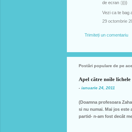
de ecran :))))
Vezi ca te bag
29 octombrie 2
Trimiteți un comentariu
Postări populare de pe ac
Apel către noile lichele
-
ianuarie 24, 2011
(Doamna profesoara Zahar
si nu numai. Mai jos este 
partid- n-am fost decât me
decât una dintre miile de 
ţară, o bugetară care nu p