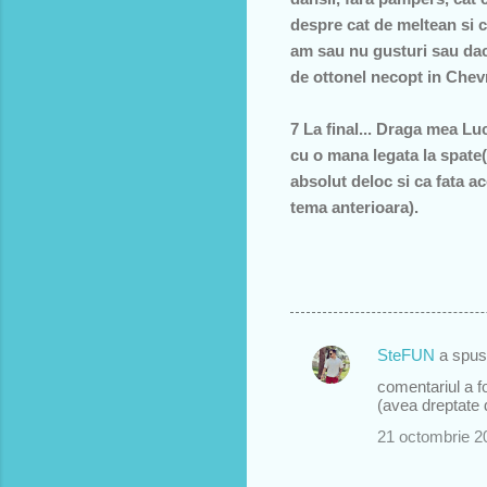
despre cat de meltean si ce
am sau nu gusturi sau dac
de ottonel necopt in Chev
7 La final... Draga mea Luci
cu o mana legata la spate(
absolut deloc si ca fata a
tema anterioara).
SteFUN
a spu
C
comentariul a fo
o
(avea dreptate 
m
21 octombrie 2
e