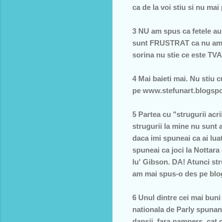
ca de la voi stiu si nu mai 
3 NU am spus ca fetele au 
sunt FRUSTRAT ca nu am aju
sorina nu stie ce este TVA
4 Mai baieti mai. Nu stiu 
pe www.stefunart.blogspot
5 Partea cu "strugurii acr
strugurii la mine nu sunt 
daca imi spuneai ca ai lua
spuneai ca joci la Nottara
lu' Gibson. DA! Atunci str
am mai spus-o des pe blo
6 Unul dintre cei mai buni
nationala de Parly spunand
dansii, fara pampers, cat 