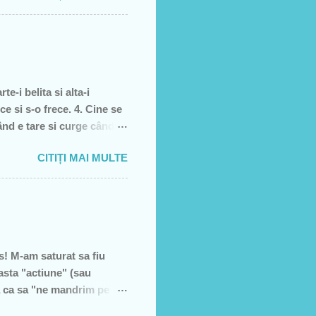
rătură)! Recunosc acum că
it cei pe care i-am votat-
re dată, însă, aveam
e-i belita si alta-i
ce si s-o frece. 4. Cine se
când e tare si curge când e
, piele moarta, dai din
CITIȚI MAI MULTE
l 5. înghetata 6. marca
! M-am saturat sa fiu
asta "actiune" (sau
a ca sa "ne mandrim pe
U VREAU SA STRANG