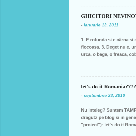
din discursul primului pol
din 1990 şi până în acest a
GHICITORI NEVIN
de două ori s-a întâmplat 
-
ianuarie 13, 2011
speranţa că ceva se va sch
1. E rotunda si e cârna si 
flocoasa. 3. Deget nu e, un
urca, o baga, o freaca, cob
moale? 6. În fata mareata, 
fund si intra toata. Si acu
postala, timbrul 7. cizma Da
let's do it Romania??
-
septembrie 23, 2010
Nu inteleg? Suntem TAMPI
dragutz pe blog si in gene
"proiect"): let's do it R
viitor, nepotilor, ca noi