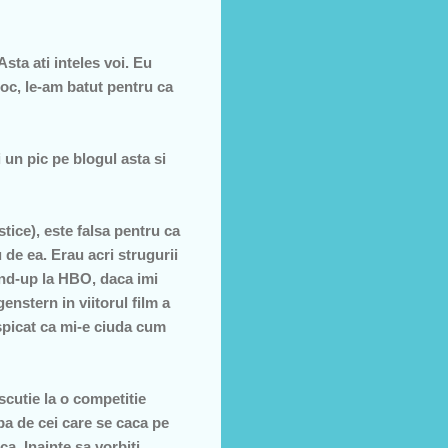
sta ati inteles voi. Eu
roc, le-am batut pentru ca
 un pic pe blogul asta si
tice), este falsa pentru ca
de ea. Erau acri strugurii
tand-up la HBO, daca imi
nstern in viitorul film a
aspicat ca mi-e ciuda cum
scutie la o competitie
ba de cei care se caca pe
a. Inainte sa vorbiti