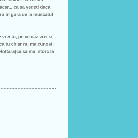
acar... ca sa vedeti daca
ru in gura de la muscatul
 vrei tu, pe ce caz vrei si
 ca tu chiar nu ma cunosti
Nottara(ca sa ma intorc la