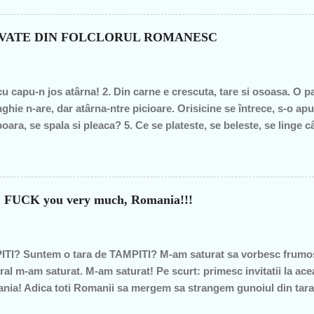
itician al ţării. "Mea culpa" (pentru pdl-işti, aceasta nu e o înju
n de graţie, am fost mereu în opoziţie, chiar şi atunci când au ieş
OVATE DIN FOLCLORUL ROMANESC
– pentru că m-au dezamăgit toţi, mai mult sau mai puţin. De fieca
imba, o dată cu noua generaţie. Î...
cu capu-n jos atârna! 2. Din carne e crescuta, tare si osoasa. O part
ghie n-are, dar atârna-ntre picioare. Orisicine se întrece, s-o apu
oara, se spala si pleaca? 5. Ce se plateste, se beleste, se linge 
pe margine creata, în spate o lingi, în fata o-mpingi. 7. Piele vie-n
m raspunsurile... 1. ghinda 2. pana de gâsca 3. tâta vacii 4. cosaru
ca v-ati gandit la prostii.... sa va fie rusine....
?? FUCK you very much, Romania!!!
TI? Suntem o tara de TAMPITI? M-am saturat sa vorbesc frumos
ral m-am saturat. M-am saturat! Pe scurt: primesc invitatii la ace
omania! Adica toti Romanii sa mergem sa strangem gunoiul din tar
 am fost cei care am strans gunoiul in Romania etc"... DA EU N