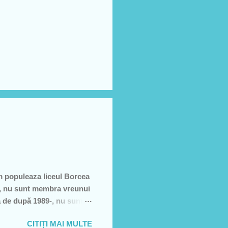
m populeaza liceul Borcea
să, nu sunt membra vreunui
a de după 1989-, nu sunt
e, să sărăcească această
CITIȚI MAI MULTE
ţiei sale- asa cum rezultă