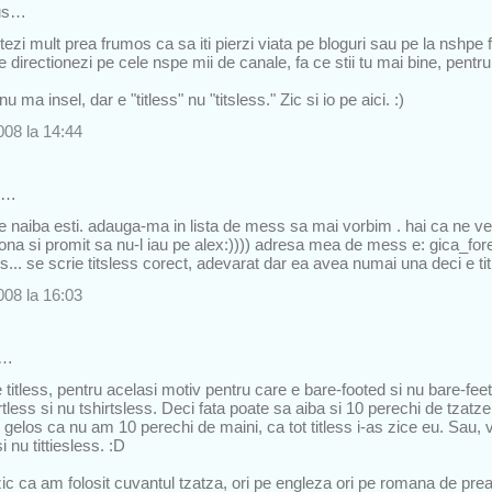
us…
ctezi mult prea frumos ca sa iti pierzi viata pe bloguri sau pe la nshpe f
e directionezi pe cele nspe mii de canale, fa ce stii tu mai bine, pentr
u ma insel, dar e "titless" nu "titsless." Zic si io pe aici. :)
008 la 14:44
s…
de naiba esti. adauga-ma in lista de mess sa mai vorbim . hai ca ne v
zona si promit sa nu-l iau pe alex:)))) adresa mea de mess e: gica_for
s... se scrie titsless corect, adevarat dar ea avea numai una deci e tit 
008 la 16:03
s…
e titless, pentru acelasi motiv pentru care e bare-footed si nu bare-fe
tless si nu tshirtsless. Deci fata poate sa aiba si 10 perechi de tzatz
 gelos ca nu am 10 perechi de maini, ca tot titless i-as zice eu. Sau,
si nu tittiesless. :D
ic ca am folosit cuvantul tzatza, ori pe engleza ori pe romana de prea 