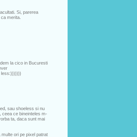
acultati. Si, parerea
u ca merita.
edem la cico in Bucuresti
ever
less:)))))))
eted, sau shoeless si nu
e, ceea ce bineinteles m-
 vorba ta, daca sunt mai
multe ori pe pixel patrat