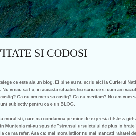
Treceți la conținutul principal
ITATE SI CODOSI
elege ce este ala un blog. Ei bine eu nu scriu aici la Curierul Nat
. Nu vreau sa fiu, in aceasta situatie. Eu scriu ce si cum am vazut
 castig? Ca nu am mers sa castig? Ca nu meritam? Nu am cum sa 
 Sunt subiectiv pentru ca e un BLOG.
ia moralisti, care ma condamna pe mine de expresia titsless girls. 
in Muntenia mi-au spus de "stransul ursuletului de plus in brate
u la ce ma refer. Asa ca: mai moralistilor nu mai mancati rahatei d