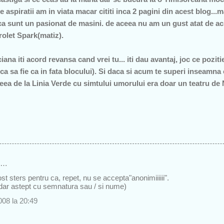
 aspiratii am in viata macar cititi inca 2 pagini din acest blog...m
a sunt un pasionat de masini. de aceea nu am un gust atat de ac
rolet Spark(matiz).
ana iti acord revansa cand vrei tu... iti dau avantaj, joc ce pozitie
ca sa fie ca in fata blocului). Si daca si acum te superi inseamna
ceea de la Linia Verde cu simtului umorului era doar un teatru de 
s…
st sters pentru ca, repet, nu se accepta"anonimiiiiii".
dar astept cu semnatura sau / si nume)
008 la 20:49