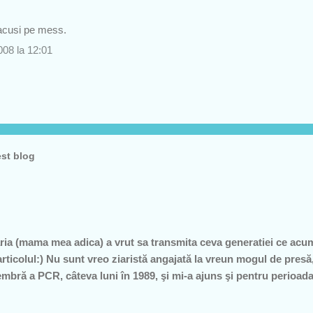
 acusi pe mess.
008 la 12:01
est blog
ia (mama mea adica) a vrut sa transmita ceva generatiei ce acu
articolul:) Nu sunt vreo ziaristă angajată la vreun mogul de pre
mbră a PCR, câteva luni în 1989, şi mi-a ajuns şi pentru perioad
profesoare, o bugetară nesimţită, care şi-a permis, cu neruşinar
roduce nimic concret şi care mai scoate şi tâmpiţi în urma presta