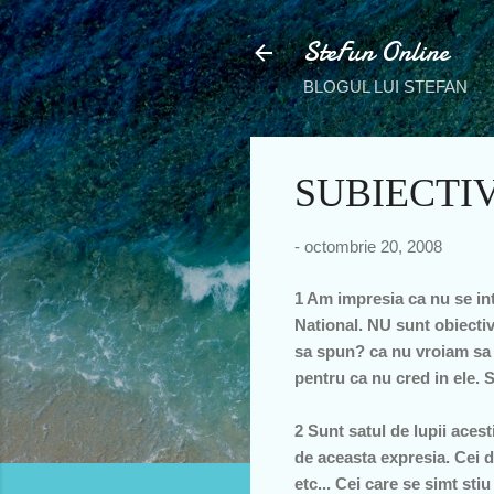
SteFun Online
BLOGUL LUI STEFAN
SUBIECTIV
-
octombrie 20, 2008
1 Am impresia ca nu se int
National. NU sunt obiectiv
sa spun? ca nu vroiam sa
pentru ca nu cred in ele.
2 Sunt satul de lupii acest
de aceasta expresia. Cei d
etc... Cei care se simt sti