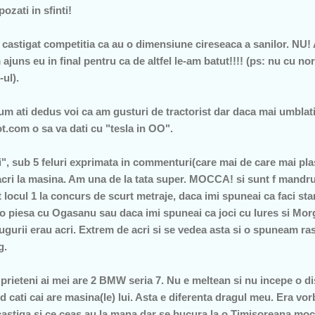
pozati in sfinti!
castigat competitia ca au o dimensiune cireseaca a sanilor. NU! A
ns eu in final pentru ca de altfel le-am batut!!!! (ps: nu cu no
-ul).
cum ati dedus voi ca am gusturi de tractorist dar daca mai umblati
.com o sa va dati cu "tesla in OO".
ii", sub 5 feluri exprimata in commenturi(care mai de care mai plas
acri la masina. Am una de la tata super. MOCCA! si sunt f mandru 
t locul 1 la concurs de scurt metraje, daca imi spuneai ca faci s
 o piesa cu Ogasanu sau daca imi spuneai ca joci cu Iures si Morge
ugurii erau acri. Extrem de acri si se vedea asta si o spuneam r
g.
 prieteni ai mei are 2 BMW seria 7. Nu e meltean si nu incepe o di
 cati cai are masina(le) lui. Asta e diferenta dragul meu. Era vor
castiga si ce ceas au la mana dar se bucura la o Timisoreana mocc