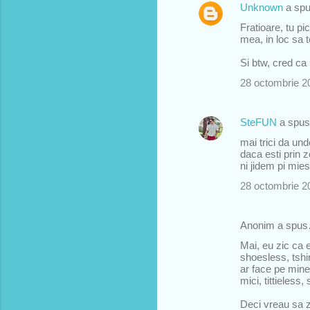
n
Unknown
a sp
t
Fratioare, tu pi
mea, in loc sa t
a
r
Si btw, cred ca n
i
28 octombrie 2
i
SteFUN
a spu
mai trici da un
daca esti prin 
ni jidem pi mies
28 octombrie 2
Anonim a spu
Mai, eu zic ca 
shoesless, tshir
ar face pe mine
mici, tittieless, 
Deci vreau sa z