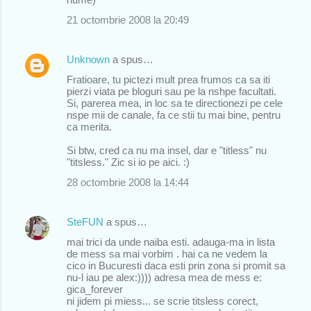
e
21 octombrie 2008 la 20:49
n
t
Unknown
a spus…
a
Fratioare, tu pictezi mult prea frumos ca sa iti
r
pierzi viata pe bloguri sau pe la nshpe facultati.
Si, parerea mea, in loc sa te directionezi pe cele
i
nspe mii de canale, fa ce stii tu mai bine, pentru
i
ca merita.
Si btw, cred ca nu ma insel, dar e "titless" nu
"titsless." Zic si io pe aici. :)
28 octombrie 2008 la 14:44
SteFUN
a spus…
mai trici da unde naiba esti. adauga-ma in lista
de mess sa mai vorbim . hai ca ne vedem la
cico in Bucuresti daca esti prin zona si promit sa
nu-l iau pe alex:)))) adresa mea de mess e:
gica_forever
ni jidem pi miess... se scrie titsless corect,