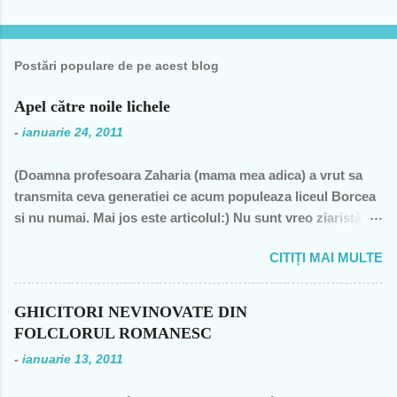
Postări populare de pe acest blog
Apel către noile lichele
-
ianuarie 24, 2011
(Doamna profesoara Zaharia (mama mea adica) a vrut sa
transmita ceva generatiei ce acum populeaza liceul Borcea
si nu numai. Mai jos este articolul:) Nu sunt vreo ziaristă
angajată la vreun mogul de presă, nu sunt membra vreunui
CITIȚI MAI MULTE
partid- n-am fost decât membră a PCR, câteva luni în 1989,
şi mi-a ajuns şi pentru perioada de după 1989-, nu sunt
decât una dintre miile de profesoare, o bugetară nesimţită,
GHICITORI NEVINOVATE DIN
care şi-a permis, cu neruşinare, să sărăcească această ţară,
FOLCLORUL ROMANESC
o bugetară care nu produce nimic concret şi care mai
-
ianuarie 13, 2011
scoate şi tâmpiţi în urma prestaţiei sale- asa cum rezultă
din discursul primului politician al ţării. "Mea culpa" (pentru