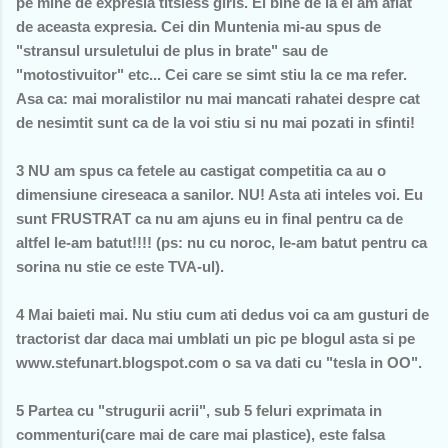
pe mine de expresia titsless girls. Ei bine de la ei am aflat
de aceasta expresia. Cei din Muntenia mi-au spus de
"stransul ursuletului de plus in brate" sau de
"motostivuitor" etc... Cei care se simt stiu la ce ma refer.
Asa ca: mai moralistilor nu mai mancati rahatei despre cat
de nesimtit sunt ca de la voi stiu si nu mai pozati in sfinti!
3 NU am spus ca fetele au castigat competitia ca au o
dimensiune cireseaca a sanilor. NU! Asta ati inteles voi. Eu
sunt FRUSTRAT ca nu am ajuns eu in final pentru ca de
altfel le-am batut!!!! (ps: nu cu noroc, le-am batut pentru ca
sorina nu stie ce este TVA-ul).
4 Mai baieti mai. Nu stiu cum ati dedus voi ca am gusturi de
tractorist dar daca mai umblati un pic pe blogul asta si pe
www.stefunart.blogspot.com o sa va dati cu "tesla in OO".
5 Partea cu "strugurii acrii", sub 5 feluri exprimata in
commenturi(care mai de care mai plastice), este falsa