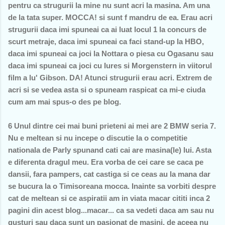
pentru ca strugurii la mine nu sunt acri la masina. Am una
de la tata super. MOCCA! si sunt f mandru de ea. Erau acri
strugurii daca imi spuneai ca ai luat locul 1 la concurs de
scurt metraje, daca imi spuneai ca faci stand-up la HBO,
daca imi spuneai ca joci la Nottara o piesa cu Ogasanu sau
daca imi spuneai ca joci cu Iures si Morgenstern in viitorul
film a lu' Gibson. DA! Atunci strugurii erau acri. Extrem de
acri si se vedea asta si o spuneam raspicat ca mi-e ciuda
cum am mai spus-o des pe blog.
6 Unul dintre cei mai buni prieteni ai mei are 2 BMW seria 7.
Nu e meltean si nu incepe o discutie la o competitie
nationala de Parly spunand cati cai are masina(le) lui. Asta
e diferenta dragul meu. Era vorba de cei care se caca pe
dansii, fara pampers, cat castiga si ce ceas au la mana dar
se bucura la o Timisoreana mocca. Inainte sa vorbiti despre
cat de meltean si ce aspiratii am in viata macar cititi inca 2
pagini din acest blog...macar... ca sa vedeti daca am sau nu
gusturi sau daca sunt un pasionat de masini. de aceea nu