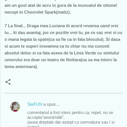
am un gust atat de acru in gura de la muscatul de ottonel
necopt in Chevrolet Spark(matiz).
7 La final... Draga mea Luciana iti acord revansa cand vrei
tu... iti dau avantaj, joc ce pozitie vrei tu, pe ce caz vrei si cu
o mana legata la spate(ca sa fie ca in fata blocului). Si daca
si acum te superi inseamna ca tu chiar nu ma cunosti
absolut deloc si ca fata aceea de la Linia Verde cu simtului
umorului era doar un teatru de Nottara(ca sa ma intorc la
tema anterioara).
SteFUN
a spus…
C
comentariul a fost sters pentru ca, repet, nu se
o
accepta"anonimiiiiii".
(avea dreptate dar astept cu semnatura sau / si
m
nume)