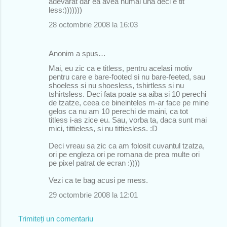
adevarat dar ea avea numai una deci e tit
less:)))))))
28 octombrie 2008 la 16:03
Anonim a spus…
Mai, eu zic ca e titless, pentru acelasi motiv
pentru care e bare-footed si nu bare-feeted, sau
shoeless si nu shoesless, tshirtless si nu
tshirtsless. Deci fata poate sa aiba si 10 perechi
de tzatze, ceea ce bineinteles m-ar face pe mine
gelos ca nu am 10 perechi de maini, ca tot
titless i-as zice eu. Sau, vorba ta, daca sunt mai
mici, tittieless, si nu tittiesless. :D
Deci vreau sa zic ca am folosit cuvantul tzatza,
ori pe engleza ori pe romana de prea multe ori
pe pixel patrat de ecran :))))
Vezi ca te bag acusi pe mess.
29 octombrie 2008 la 12:01
Trimiteți un comentariu