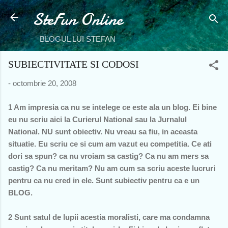
SteFun Online
Treceți la conținutul principal
BLOGUL LUI STEFAN
SUBIECTIVITATE SI CODOSI
-
octombrie 20, 2008
1 Am impresia ca nu se intelege ce este ala un blog. Ei bine
eu nu scriu aici la Curierul National sau la Jurnalul
National. NU sunt obiectiv. Nu vreau sa fiu, in aceasta
situatie. Eu scriu ce si cum am vazut eu competitia. Ce ati
dori sa spun? ca nu vroiam sa castig? Ca nu am mers sa
castig? Ca nu meritam? Nu am cum sa scriu aceste lucruri
pentru ca nu cred in ele. Sunt subiectiv pentru ca e un
BLOG.
2 Sunt satul de lupii acestia moralisti, care ma condamna