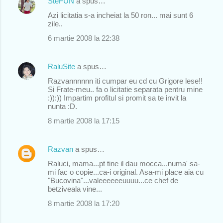
SteFUN
a spus…
Azi licitatia s-a incheiat la 50 ron... mai sunt 6
zile..
6 martie 2008 la 22:38
RaluSite
a spus…
Razvannnnnn iti cumpar eu cd cu Grigore lese!!
Si Frate-meu.. fa o licitatie separata pentru mine
:)):)) Impartim profitul si promit sa te invit la
nunta :D.
8 martie 2008 la 17:15
Razvan
a spus…
Raluci, mama...pt tine il dau mocca...numa' sa-
mi fac o copie...ca-i original. Asa-mi place aia cu
"Bucovina"...valeeeeeeuuuu...ce chef de
betziveala vine...
8 martie 2008 la 17:20