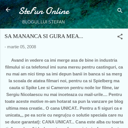
SteFun Online
Treceți la conținutul principal
BLOGUL LUI STEFAN
SA MANANCA SI GURA MEA...
-
martie 05, 2008
Avand in vedere ca imi merge asa de bine in industria
filmului si ca telefonul imi suna mereu pentru castinguri, ca
nu mai am nici timp sa imi depun banii in banca si sa merg
la scoala de atatea filmari noi, pentru ca si Spielberg ma
cauta si Spike Lee si Cameron pentru noile lor filme, iar
Sergiu Nicolaescu nu mai inceteaza cu mail-urile.... Pentru
toate aceste motive m-am hotarat sa pun la vanzare pe blog
ultima mea creatie.. O cana UNICAT.. Pentru a fi siguri ca e
unicata,,, pe ea scrie cu negru(cu o solutie speciala care nu
se duce garantat): CANA UNICAT... Cana este alba cu toarta