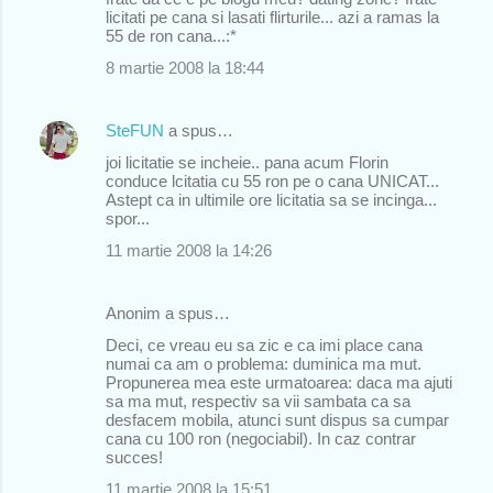
licitati pe cana si lasati flirturile... azi a ramas la
55 de ron cana...:*
8 martie 2008 la 18:44
SteFUN
a spus…
joi licitatie se incheie.. pana acum Florin
conduce lcitatia cu 55 ron pe o cana UNICAT...
Astept ca in ultimile ore licitatia sa se incinga...
spor...
11 martie 2008 la 14:26
Anonim a spus…
Deci, ce vreau eu sa zic e ca imi place cana
numai ca am o problema: duminica ma mut.
Propunerea mea este urmatoarea: daca ma ajuti
sa ma mut, respectiv sa vii sambata ca sa
desfacem mobila, atunci sunt dispus sa cumpar
cana cu 100 ron (negociabil). In caz contrar
succes!
11 martie 2008 la 15:51