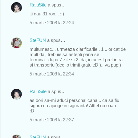
RaluSite
a spus…
t
iti dau 31 ron... ;;)
a
r
5 martie 2008 la 22:24
i
i
SteFUN
a spus…
multumesc... urmeaza clarificarile.. 1 .. oricat de
mult dai, trebuie sa astepti pana se
termina...dupa 7 zile si 2..da, in acest pret intra
si transportul(deci o trimit gratuit:D ).. va pup:)
5 martie 2008 la 22:34
RaluSite
a spus…
as dori sa-mi aduci personal cana... ca sa fiu
sigura ca ajunge in siguranta! Altfel nu o iau
:D
5 martie 2008 la 22:37
SteFUN
a spus…