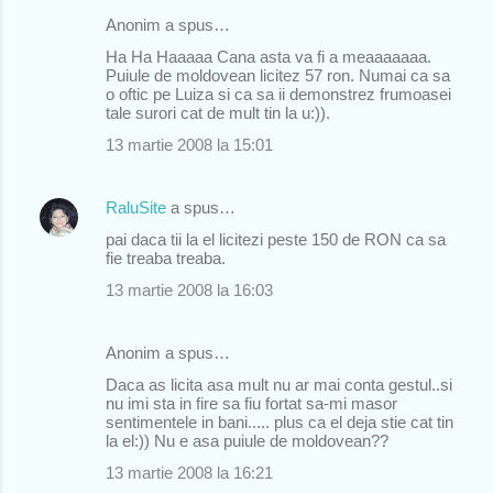
Anonim a spus…
Ha Ha Haaaaa Cana asta va fi a meaaaaaaa.
Puiule de moldovean licitez 57 ron. Numai ca sa
o oftic pe Luiza si ca sa ii demonstrez frumoasei
tale surori cat de mult tin la u:)).
13 martie 2008 la 15:01
RaluSite
a spus…
pai daca tii la el licitezi peste 150 de RON ca sa
fie treaba treaba.
13 martie 2008 la 16:03
Anonim a spus…
Daca as licita asa mult nu ar mai conta gestul..si
nu imi sta in fire sa fiu fortat sa-mi masor
sentimentele in bani..... plus ca el deja stie cat tin
la el:)) Nu e asa puiule de moldovean??
13 martie 2008 la 16:21