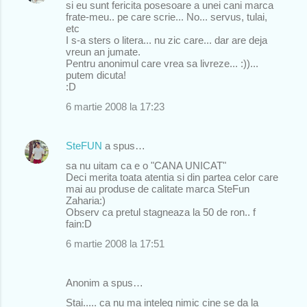
si eu sunt fericita posesoare a unei cani marca
frate-meu.. pe care scrie... No... servus, tulai,
etc
I s-a sters o litera... nu zic care... dar are deja
vreun an jumate.
Pentru anonimul care vrea sa livreze... :))...
putem dicuta!
:D
6 martie 2008 la 17:23
SteFUN
a spus…
sa nu uitam ca e o "CANA UNICAT"
Deci merita toata atentia si din partea celor care
mai au produse de calitate marca SteFun
Zaharia:)
Observ ca pretul stagneaza la 50 de ron.. f
fain:D
6 martie 2008 la 17:51
Anonim a spus…
Stai..... ca nu ma inteleg nimic cine se da la