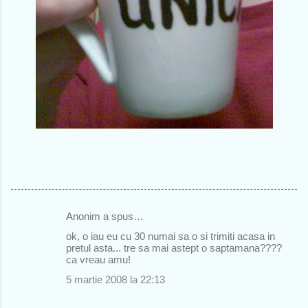
Anonim a spus…
C
ok, o iau eu cu 30 numai sa o si trimiti acasa in
o
pretul asta... tre sa mai astept o saptamana????
ca vreau amu!
m
5 martie 2008 la 22:13
e
n