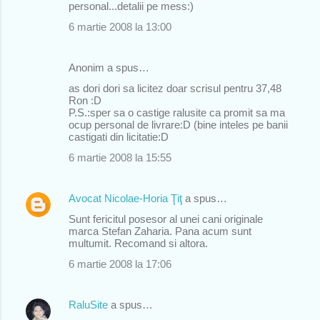
personal...detalii pe mess:)
6 martie 2008 la 13:00
Anonim a spus…
as dori dori sa licitez doar scrisul pentru 37,48
Ron :D
P.S.:sper sa o castige ralusite ca promit sa ma
ocup personal de livrare:D (bine inteles pe banii
castigati din licitatie:D
6 martie 2008 la 15:55
Avocat Nicolae-Horia Ţiţ
a spus…
Sunt fericitul posesor al unei cani originale
marca Stefan Zaharia. Pana acum sunt
multumit. Recomand si altora.
6 martie 2008 la 17:06
RaluSite
a spus…