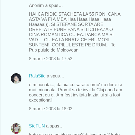
Anonim a spus…
HAI CA RIDIC STACHETA LA 55 RON. CANA
ASTA VA FI A MEA Haa Haaa Haaa Haaa
Haaaaa:)). SI STEFANE SORTA ARE
DREPTATE PUNE PANA SI LICITEAZA O
CINA ROMANTICA CU EA. PARCA MA SI
VAD.... CU EA LA BRATZ CE FRUMOSI
SUNTEM!! COPILUL ESTE PE DRUM... Te
Pup puiule de Moldovean.
8 martie 2008 la 17:53
RaluSite
a spus…
e minunata..., da aia cu saracu omu' cu dor e si
mai minunata. Promit sa te invit la Cluj cand am
concert cu el. Am fost invitata la zia lui si a fost
exceptional!
8 martie 2008 la 18:03
SteFUN
a spus…
frate da ce e pe blogu meu? dating zone? frate