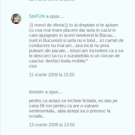
SteFUN
a spus…
:)) mersi de oferta:)) tu ai dreptate si te ajutam
cu cea mai mare placere dar asta in cazul in
care ajungeam in acest weekend la Bacau...
sunt in Bucuresti si asta nu e totul... ici carnet de
conducere nu mai am.. asa incat nu prea
puteam din pacate... totusi am incredere ca o sa
te descurci sa cu o surubelnita si un ciocan de
cauciuc desfaci toata mobila:*
cius
11 martie 2008 la 15:55
Anonim a spus…
pentru ca astazi se incheie licitatia, eu dau pe
cana 56 ron pentru ca are o valoare
sentimentala.. abia astept sa o primesc la
scoala..
13 martie 2008 la 13:50