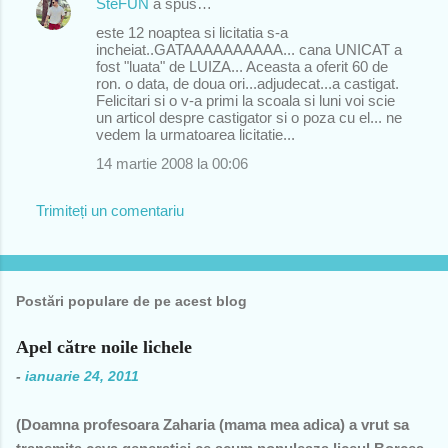
SteFUN
a spus…
este 12 noaptea si licitatia s-a
incheiat..GATAAAAAAAAAA... cana UNICAT a
fost "luata" de LUIZA... Aceasta a oferit 60 de
ron. o data, de doua ori...adjudecat...a castigat.
Felicitari si o v-a primi la scoala si luni voi scie
un articol despre castigator si o poza cu el... ne
vedem la urmatoarea licitatie...
14 martie 2008 la 00:06
Trimiteți un comentariu
Postări populare de pe acest blog
Apel către noile lichele
-
ianuarie 24, 2011
(Doamna profesoara Zaharia (mama mea adica) a vrut sa