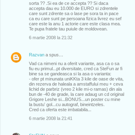
sorta ?? .Si ea de ce accepta ?? Si daca
accepta dau eu 10.000 de EURO si zdrentele
care sunt zdrente sa o lase pe sora ta in pace
ca eu care sunt pe persoana fizica livrez eu sef
care este la anu 1 actorie care este clasa mea.
Te pupa fratele tau puiule de moldovean.
6 martie 2008 la 21:32
Razvan
a spus…
Vad ca nimeni nu a oferit variante, asa ca o sa
fiu eu primul...pt diversitate, cred ca SteFun ar fi
bine sa se gandeasca si la asa o varianta:
- ofer pt minunata uniKKta 3 kile de oase de vita,
din rezerva de haleala a amstaffului meu + ceva
lichid de parbriz (vreo 2 kile mi-o ramas) din ala
bun de -40 de grade, la care adaug un cd original
Grigore Leshe si...BONUS...un poster cu mine
la bustu' gol...cu autograf, bineintzeles.
Cred ca oferta este imbatabila...
6 martie 2008 la 21:41