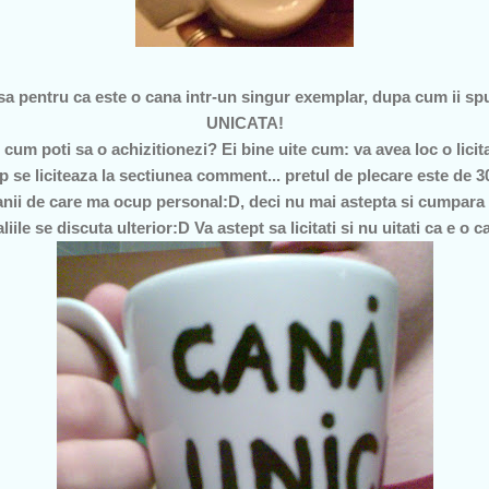
sa pentru ca este o cana intr-un singur exemplar, dupa cum ii spun
UNICATA!
i cum poti sa o achizitionezi? Ei bine uite cum: va avea loc o licit
 se liciteaza la sectiunea comment... pretul de plecare este de 30
canii de care ma ocup personal:D, deci nu mai astepta si cumpara
liile se discuta ulterior:D Va astept sa licitati si nu uitati ca e 