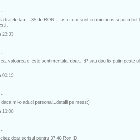
s…
la fratele tau.... 35 de RON ... asa cum sunt eu mincinos si putin hot t
ti .
a 23:33
s…
ea. valoarea ei este sentimentala, doar... :P sau dau fix putin peste ul
a 09:19
s…
. daca mi-o aduci personal...detalii pe mess:)
a 13:00
s…
licitez doar scrisul pentru 37,48 Ron :D