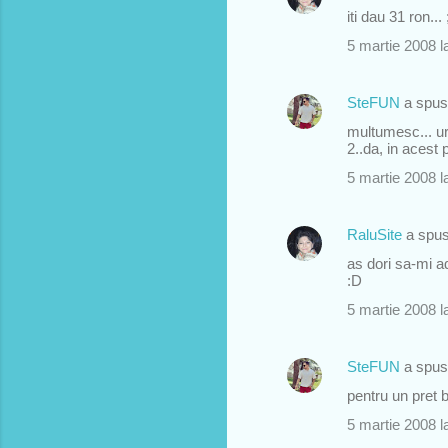
t
iti dau 31 ron... 
a
5 martie 2008 l
r
i
SteFUN
a spu
i
multumesc... urm
2..da, in acest p
5 martie 2008 l
RaluSite
a spu
as dori sa-mi ad
:D
5 martie 2008 l
SteFUN
a spu
pentru un pret b
5 martie 2008 l