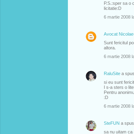
P.S.:sper sa o c
licitatie:D
6 martie 2008 l
Avocat Nicolae-
Sunt fericitul 
altora.
6 martie 2008 l
RaluSite
a spu
si eu sunt feric
I s-a sters o li
Pentru anonimul 
:D
6 martie 2008 l
SteFUN
a spu
sa nu uitam c