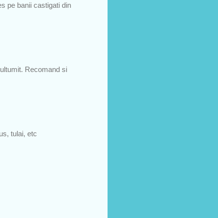
s pe banii castigati din
multumit. Recomand si
s, tulai, etc