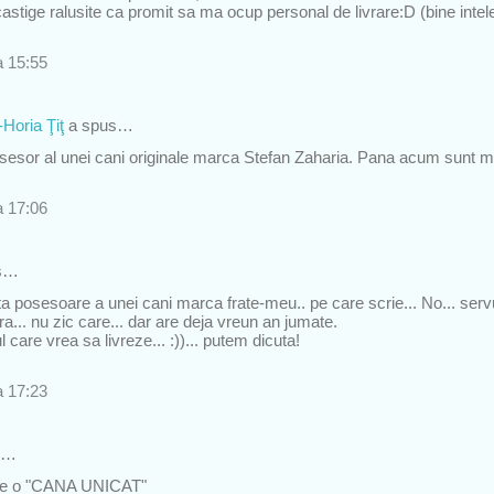
astige ralusite ca promit sa ma ocup personal de livrare:D (bine intele
a 15:55
Horia Ţiţ
a spus…
posesor al unei cani originale marca Stefan Zaharia. Pana acum sunt 
a 17:06
s…
ita posesoare a unei cani marca frate-meu.. pe care scrie... No... servu
tera... nu zic care... dar are deja vreun an jumate.
care vrea sa livreze... :))... putem dicuta!
a 17:23
s…
a e o "CANA UNICAT"