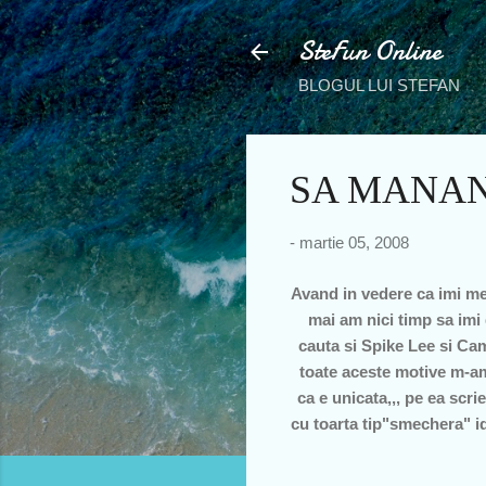
SteFun Online
BLOGUL LUI STEFAN
SA MANAN
-
martie 05, 2008
Avand in vedere ca imi mer
mai am nici timp sa imi 
cauta si Spike Lee si Cam
toate aceste motive m-am
ca e unicata,,, pe ea scr
cu toarta tip"smechera" ide