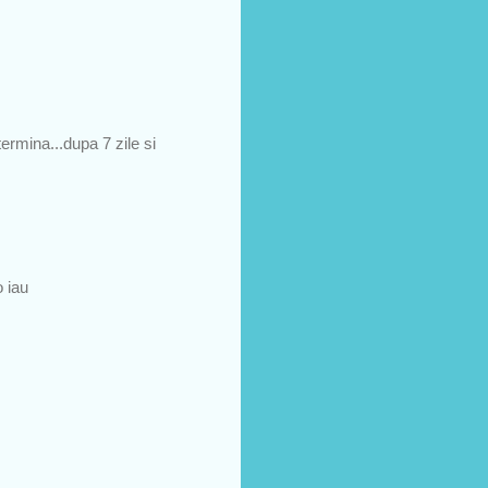
termina...dupa 7 zile si
o iau