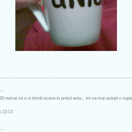
s…
 30 numai sa o si trimiti acasa in pretul asta... tre sa mai astept o s
a 22:13
s…