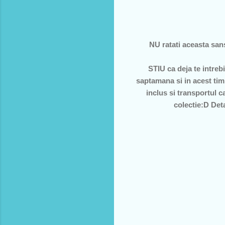
NU ratati aceasta san
STIU ca deja te intreb
saptamana si in acest timp
inclus si transportul 
colectie:D Deta