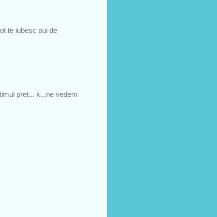
ot te iubesc pui de
timul pret... k...ne vedem