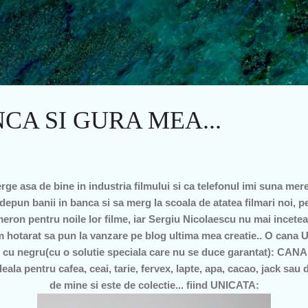
Treceți la conținutul principal
CA SI GURA MEA...
ge asa de bine in industria filmului si ca telefonul imi suna mer
depun banii in banca si sa merg la scoala de atatea filmari noi, 
eron pentru noile lor filme, iar Sergiu Nicolaescu nu mai inceteaz
 hotarat sa pun la vanzare pe blog ultima mea creatie.. O cana UN
ie cu negru(cu o solutie speciala care nu se duce garantat): CAN
ala pentru cafea, ceai, tarie, fervex, lapte, apa, cacao, jack sau 
de mine si este de colectie... fiind UNICATA: