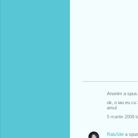
Anonim a spu
C
ok, o iau eu cu
o
amu!
m
5 martie 2008 l
e
n
RaluSite
a spu