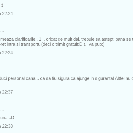
;;)
a 22:24
s…
eaza clarificarile.. 1 .. oricat de mult dai, trebuie sa astepti pana se 
ret intra si transportul(deci o trimit gratuit:D ).. va pup:)
a 22:34
s…
uci personal cana... ca sa fiu sigura ca ajunge in siguranta! Altfel nu 
a 22:37
s…
un....:D
a 22:38