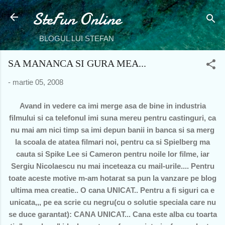
SteFun Online
Treceți la conținutul principal
BLOGUL LUI STEFAN
SA MANANCA SI GURA MEA...
-
martie 05, 2008
Avand in vedere ca imi merge asa de bine in industria
filmului si ca telefonul imi suna mereu pentru castinguri, ca
nu mai am nici timp sa imi depun banii in banca si sa merg
la scoala de atatea filmari noi, pentru ca si Spielberg ma
cauta si Spike Lee si Cameron pentru noile lor filme, iar
Sergiu Nicolaescu nu mai inceteaza cu mail-urile.... Pentru
toate aceste motive m-am hotarat sa pun la vanzare pe blog
ultima mea creatie.. O cana UNICAT.. Pentru a fi siguri ca e
unicata,,, pe ea scrie cu negru(cu o solutie speciala care nu
se duce garantat): CANA UNICAT... Cana este alba cu toarta