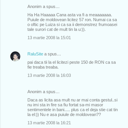
Anonim a spus…
Ha Ha Haaaaa Cana asta va fi a meaaaaaaa.
Puiule de moldovean licitez 57 ron. Numai ca sa
o oftic pe Luiza si ca sa ii demonstrez frumoasei
tale surori cat de mult tin la u:)).
13 martie 2008 la 15:01
RaluSite
a spus…
pai daca tii la el licitezi peste 150 de RON ca sa
fie treaba treaba.
13 martie 2008 la 16:03
Anonim a spus…
Daca as licita asa mult nu ar mai conta gestul..si
nu imi sta in fire sa fiu fortat sa-mi masor
sentimentele in bani..... plus ca el deja stie cat tin
la el:)) Nu e asa puiule de moldovean??
13 martie 2008 la 16:21