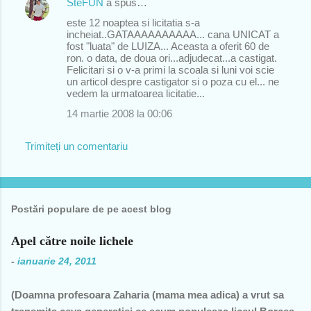
SteFUN
a spus…
este 12 noaptea si licitatia s-a
incheiat..GATAAAAAAAAAA... cana UNICAT a
fost "luata" de LUIZA... Aceasta a oferit 60 de
ron. o data, de doua ori...adjudecat...a castigat.
Felicitari si o v-a primi la scoala si luni voi scie
un articol despre castigator si o poza cu el... ne
vedem la urmatoarea licitatie...
14 martie 2008 la 00:06
Trimiteți un comentariu
Postări populare de pe acest blog
Apel către noile lichele
-
ianuarie 24, 2011
(Doamna profesoara Zaharia (mama mea adica) a vrut sa