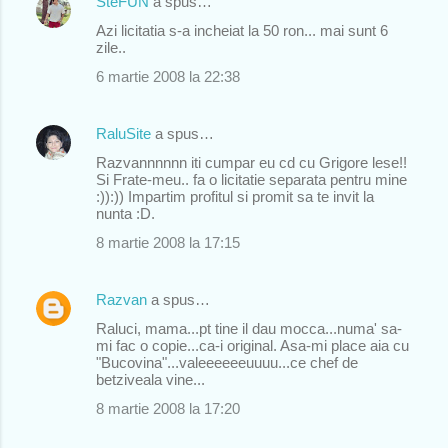
SteFUN
a spus…
Azi licitatia s-a incheiat la 50 ron... mai sunt 6
zile..
6 martie 2008 la 22:38
RaluSite
a spus…
Razvannnnnn iti cumpar eu cd cu Grigore lese!!
Si Frate-meu.. fa o licitatie separata pentru mine
:)):)) Impartim profitul si promit sa te invit la
nunta :D.
8 martie 2008 la 17:15
Razvan
a spus…
Raluci, mama...pt tine il dau mocca...numa' sa-
mi fac o copie...ca-i original. Asa-mi place aia cu
"Bucovina"...valeeeeeeuuuu...ce chef de
betziveala vine...
8 martie 2008 la 17:20