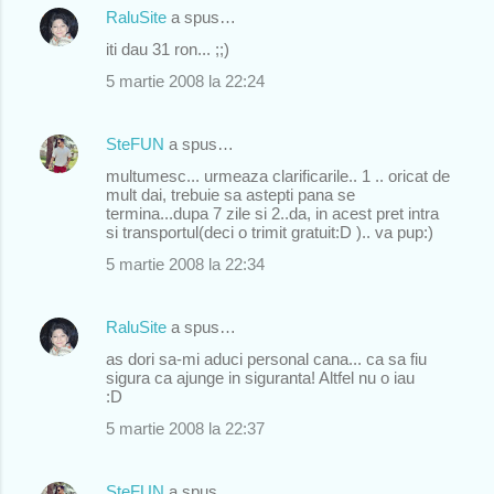
RaluSite
a spus…
t
iti dau 31 ron... ;;)
a
r
5 martie 2008 la 22:24
i
i
SteFUN
a spus…
multumesc... urmeaza clarificarile.. 1 .. oricat de
mult dai, trebuie sa astepti pana se
termina...dupa 7 zile si 2..da, in acest pret intra
si transportul(deci o trimit gratuit:D ).. va pup:)
5 martie 2008 la 22:34
RaluSite
a spus…
as dori sa-mi aduci personal cana... ca sa fiu
sigura ca ajunge in siguranta! Altfel nu o iau
:D
5 martie 2008 la 22:37
SteFUN
a spus…