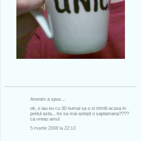
Anonim a spus…
C
ok, o iau eu cu 30 numai sa o si trimiti acasa in
o
pretul asta... tre sa mai astept o saptamana????
ca vreau amu!
m
5 martie 2008 la 22:13
e
n