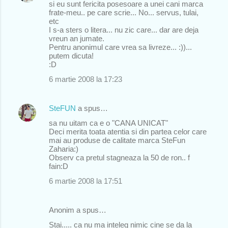
si eu sunt fericita posesoare a unei cani marca
frate-meu.. pe care scrie... No... servus, tulai,
etc
I s-a sters o litera... nu zic care... dar are deja
vreun an jumate.
Pentru anonimul care vrea sa livreze... :))...
putem dicuta!
:D
6 martie 2008 la 17:23
SteFUN
a spus…
sa nu uitam ca e o "CANA UNICAT"
Deci merita toata atentia si din partea celor care
mai au produse de calitate marca SteFun
Zaharia:)
Observ ca pretul stagneaza la 50 de ron.. f
fain:D
6 martie 2008 la 17:51
Anonim a spus…
Stai..... ca nu ma inteleg nimic cine se da la