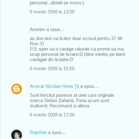
personal...detalii pe mess:)
6 martie 2008 la 13:00
Anonim a spus…
as dori dori sa licitez doar scrisul pentru 37,48
Ron :D
P.S.:sper sa o castige ralusite ca promit sa ma
ocup personal de livrare:D (bine inteles pe banii
castigati din licitatie:D
6 martie 2008 la 15:55
Avocat Nicolae-Horia Ţiţ
a spus…
Sunt fericitul posesor al unei cani originale
marca Stefan Zaharia. Pana acum sunt
multumit. Recomand si altora.
6 martie 2008 la 17:06
RaluSite
a spus…