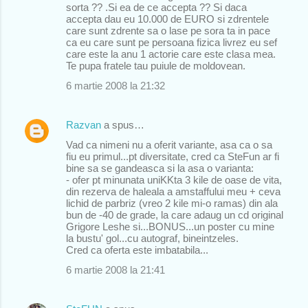
sorta ?? .Si ea de ce accepta ?? Si daca
accepta dau eu 10.000 de EURO si zdrentele
care sunt zdrente sa o lase pe sora ta in pace
ca eu care sunt pe persoana fizica livrez eu sef
care este la anu 1 actorie care este clasa mea.
Te pupa fratele tau puiule de moldovean.
6 martie 2008 la 21:32
Razvan
a spus…
Vad ca nimeni nu a oferit variante, asa ca o sa
fiu eu primul...pt diversitate, cred ca SteFun ar fi
bine sa se gandeasca si la asa o varianta:
- ofer pt minunata uniKKta 3 kile de oase de vita,
din rezerva de haleala a amstaffului meu + ceva
lichid de parbriz (vreo 2 kile mi-o ramas) din ala
bun de -40 de grade, la care adaug un cd original
Grigore Leshe si...BONUS...un poster cu mine
la bustu' gol...cu autograf, bineintzeles.
Cred ca oferta este imbatabila...
6 martie 2008 la 21:41