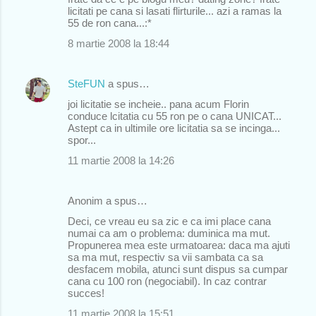
licitati pe cana si lasati flirturile... azi a ramas la
55 de ron cana...:*
8 martie 2008 la 18:44
SteFUN
a spus…
joi licitatie se incheie.. pana acum Florin
conduce lcitatia cu 55 ron pe o cana UNICAT...
Astept ca in ultimile ore licitatia sa se incinga...
spor...
11 martie 2008 la 14:26
Anonim a spus…
Deci, ce vreau eu sa zic e ca imi place cana
numai ca am o problema: duminica ma mut.
Propunerea mea este urmatoarea: daca ma ajuti
sa ma mut, respectiv sa vii sambata ca sa
desfacem mobila, atunci sunt dispus sa cumpar
cana cu 100 ron (negociabil). In caz contrar
succes!
11 martie 2008 la 15:51