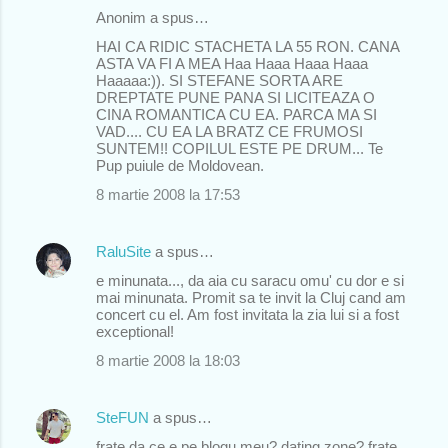
Anonim a spus…
HAI CA RIDIC STACHETA LA 55 RON. CANA
ASTA VA FI A MEA Haa Haaa Haaa Haaa
Haaaaa:)). SI STEFANE SORTA ARE
DREPTATE PUNE PANA SI LICITEAZA O
CINA ROMANTICA CU EA. PARCA MA SI
VAD.... CU EA LA BRATZ CE FRUMOSI
SUNTEM!! COPILUL ESTE PE DRUM... Te
Pup puiule de Moldovean.
8 martie 2008 la 17:53
RaluSite
a spus…
e minunata..., da aia cu saracu omu' cu dor e si
mai minunata. Promit sa te invit la Cluj cand am
concert cu el. Am fost invitata la zia lui si a fost
exceptional!
8 martie 2008 la 18:03
SteFUN
a spus…
frate da ce e pe blogu meu? dating zone? frate