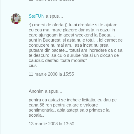
SteFUN
a spus…
:)) mersi de oferta:)) tu ai dreptate si te ajutam
cu cea mai mare placere dar asta in cazul in
care ajungeam in acest weekend la Bacau...
sunt in Bucuresti si asta nu e totul... ici carnet de
conducere nu mai am.. asa incat nu prea
puteam din pacate... totusi am incredere ca o sa
te descurci sa cu o surubelnita si un ciocan de
cauciuc desfaci toata mobila:*
cius
11 martie 2008 la 15:55
Anonim a spus…
pentru ca astazi se incheie licitatia, eu dau pe
cana 56 ron pentru ca are o valoare
sentimentala.. abia astept sa o primesc la
scoala..
13 martie 2008 la 13:50