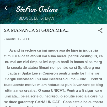
SteFun Online
Treceți la conținutul principal
BLOGUL LUI STEFAN
SA MANANCA SI GURA MEA...
-
martie 05, 2008
Avand in vedere ca imi merge asa de bine in industria
filmului si ca telefonul imi suna mereu pentru castinguri, ca
nu mai am nici timp sa imi depun banii in banca si sa merg
la scoala de atatea filmari noi, pentru ca si Spielberg ma
cauta si Spike Lee si Cameron pentru noile lor filme, iar
Sergiu Nicolaescu nu mai inceteaza cu mail-urile.... Pentru
toate aceste motive m-am hotarat sa pun la vanzare pe blog
ultima mea creatie.. O cana UNICAT.. Pentru a fi siguri ca e
unicata,,, pe ea scrie cu negru(cu o solutie speciala care nu
se duce garantat): CANA UNICAT... Cana este alba cu toarta