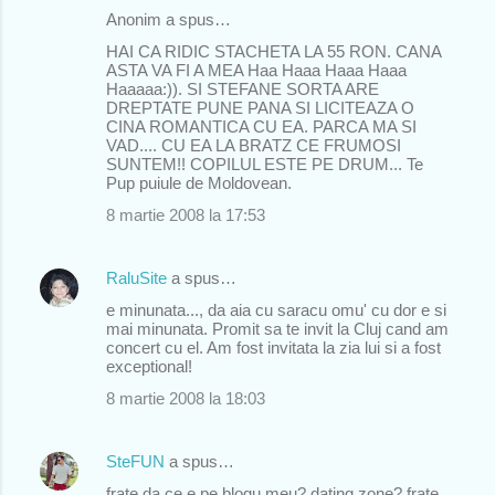
Anonim a spus…
HAI CA RIDIC STACHETA LA 55 RON. CANA
ASTA VA FI A MEA Haa Haaa Haaa Haaa
Haaaaa:)). SI STEFANE SORTA ARE
DREPTATE PUNE PANA SI LICITEAZA O
CINA ROMANTICA CU EA. PARCA MA SI
VAD.... CU EA LA BRATZ CE FRUMOSI
SUNTEM!! COPILUL ESTE PE DRUM... Te
Pup puiule de Moldovean.
8 martie 2008 la 17:53
RaluSite
a spus…
e minunata..., da aia cu saracu omu' cu dor e si
mai minunata. Promit sa te invit la Cluj cand am
concert cu el. Am fost invitata la zia lui si a fost
exceptional!
8 martie 2008 la 18:03
SteFUN
a spus…
frate da ce e pe blogu meu? dating zone? frate