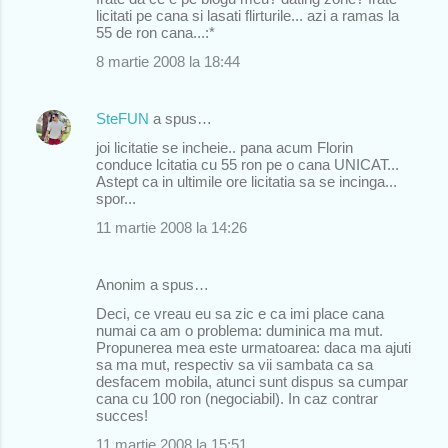
licitati pe cana si lasati flirturile... azi a ramas la
55 de ron cana...:*
8 martie 2008 la 18:44
SteFUN
a spus…
joi licitatie se incheie.. pana acum Florin
conduce lcitatia cu 55 ron pe o cana UNICAT...
Astept ca in ultimile ore licitatia sa se incinga...
spor...
11 martie 2008 la 14:26
Anonim a spus…
Deci, ce vreau eu sa zic e ca imi place cana
numai ca am o problema: duminica ma mut.
Propunerea mea este urmatoarea: daca ma ajuti
sa ma mut, respectiv sa vii sambata ca sa
desfacem mobila, atunci sunt dispus sa cumpar
cana cu 100 ron (negociabil). In caz contrar
succes!
11 martie 2008 la 15:51