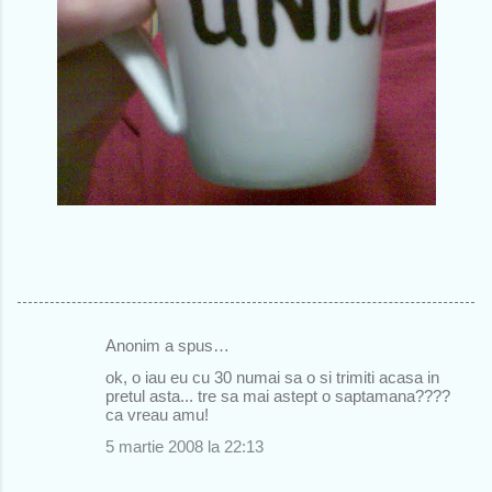
Anonim a spus…
C
ok, o iau eu cu 30 numai sa o si trimiti acasa in
o
pretul asta... tre sa mai astept o saptamana????
ca vreau amu!
m
5 martie 2008 la 22:13
e
n