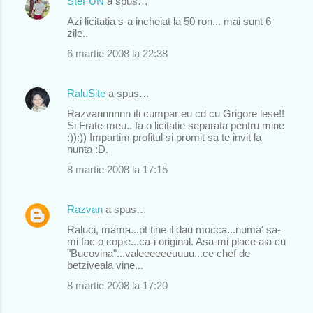
SteFUN
a spus…
Azi licitatia s-a incheiat la 50 ron... mai sunt 6
zile..
6 martie 2008 la 22:38
RaluSite
a spus…
Razvannnnnn iti cumpar eu cd cu Grigore lese!!
Si Frate-meu.. fa o licitatie separata pentru mine
:)):)) Impartim profitul si promit sa te invit la
nunta :D.
8 martie 2008 la 17:15
Razvan
a spus…
Raluci, mama...pt tine il dau mocca...numa' sa-
mi fac o copie...ca-i original. Asa-mi place aia cu
"Bucovina"...valeeeeeeuuuu...ce chef de
betziveala vine...
8 martie 2008 la 17:20