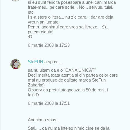
si eu sunt fericita posesoare a unei cani marca
frate-meu.. pe care scrie... No... servus, tulai,
etc
I s-a sters o litera... nu zic care... dar are deja
vreun an jumate.
Pentru anonimul care vrea sa livreze... :))...
putem dicuta!
:D
6 martie 2008 la 17:23
SteFUN
a spus…
sa nu uitam ca e o "CANA UNICAT"
Deci merita toata atentia si din partea celor care
mai au produse de calitate marca SteFun
Zaharia:)
Observ ca pretul stagneaza la 50 de ron.. f
fain:D
6 martie 2008 la 17:51
Anonim a spus…
Stai..... ca nu ma inteleg nimic cine se da la