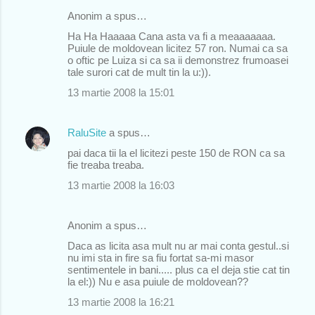
Anonim a spus…
Ha Ha Haaaaa Cana asta va fi a meaaaaaaa.
Puiule de moldovean licitez 57 ron. Numai ca sa
o oftic pe Luiza si ca sa ii demonstrez frumoasei
tale surori cat de mult tin la u:)).
13 martie 2008 la 15:01
RaluSite
a spus…
pai daca tii la el licitezi peste 150 de RON ca sa
fie treaba treaba.
13 martie 2008 la 16:03
Anonim a spus…
Daca as licita asa mult nu ar mai conta gestul..si
nu imi sta in fire sa fiu fortat sa-mi masor
sentimentele in bani..... plus ca el deja stie cat tin
la el:)) Nu e asa puiule de moldovean??
13 martie 2008 la 16:21