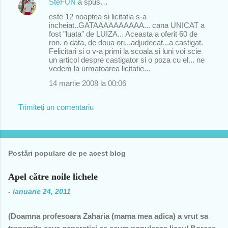
SteFUN
a spus…
este 12 noaptea si licitatia s-a
incheiat..GATAAAAAAAAAA... cana UNICAT a
fost "luata" de LUIZA... Aceasta a oferit 60 de
ron. o data, de doua ori...adjudecat...a castigat.
Felicitari si o v-a primi la scoala si luni voi scie
un articol despre castigator si o poza cu el... ne
vedem la urmatoarea licitatie...
14 martie 2008 la 00:06
Trimiteți un comentariu
Postări populare de pe acest blog
Apel către noile lichele
-
ianuarie 24, 2011
(Doamna profesoara Zaharia (mama mea adica) a vrut sa