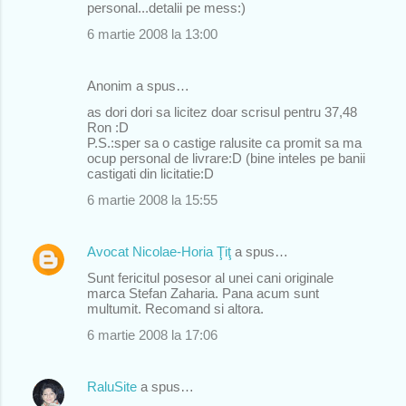
personal...detalii pe mess:)
6 martie 2008 la 13:00
Anonim a spus…
as dori dori sa licitez doar scrisul pentru 37,48
Ron :D
P.S.:sper sa o castige ralusite ca promit sa ma
ocup personal de livrare:D (bine inteles pe banii
castigati din licitatie:D
6 martie 2008 la 15:55
Avocat Nicolae-Horia Ţiţ
a spus…
Sunt fericitul posesor al unei cani originale
marca Stefan Zaharia. Pana acum sunt
multumit. Recomand si altora.
6 martie 2008 la 17:06
RaluSite
a spus…