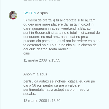
SteFUN
a spus…
:)) mersi de oferta:)) tu ai dreptate si te ajutam
cu cea mai mare placere dar asta in cazul in
care ajungeam in acest weekend la Bacau...
sunt in Bucuresti si asta nu e totul... ici carnet de
conducere nu mai am.. asa incat nu prea
puteam din pacate... totusi am incredere ca o sa
te descurci sa cu o surubelnita si un ciocan de
cauciuc desfaci toata mobila:*
cius
11 martie 2008 la 15:55
Anonim a spus…
pentru ca astazi se incheie licitatia, eu dau pe
cana 56 ron pentru ca are o valoare
sentimentala.. abia astept sa o primesc la
scoala..
13 martie 2008 la 13:50