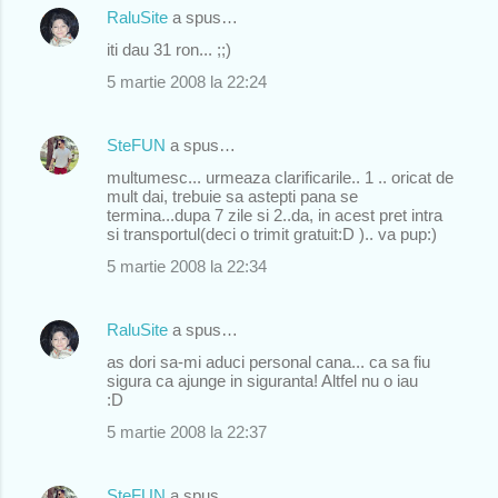
RaluSite
a spus…
t
iti dau 31 ron... ;;)
a
r
5 martie 2008 la 22:24
i
i
SteFUN
a spus…
multumesc... urmeaza clarificarile.. 1 .. oricat de
mult dai, trebuie sa astepti pana se
termina...dupa 7 zile si 2..da, in acest pret intra
si transportul(deci o trimit gratuit:D ).. va pup:)
5 martie 2008 la 22:34
RaluSite
a spus…
as dori sa-mi aduci personal cana... ca sa fiu
sigura ca ajunge in siguranta! Altfel nu o iau
:D
5 martie 2008 la 22:37
SteFUN
a spus…