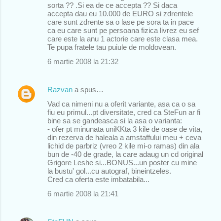
sorta ?? .Si ea de ce accepta ?? Si daca
accepta dau eu 10.000 de EURO si zdrentele
care sunt zdrente sa o lase pe sora ta in pace
ca eu care sunt pe persoana fizica livrez eu sef
care este la anu 1 actorie care este clasa mea.
Te pupa fratele tau puiule de moldovean.
6 martie 2008 la 21:32
Razvan
a spus…
Vad ca nimeni nu a oferit variante, asa ca o sa
fiu eu primul...pt diversitate, cred ca SteFun ar fi
bine sa se gandeasca si la asa o varianta:
- ofer pt minunata uniKKta 3 kile de oase de vita,
din rezerva de haleala a amstaffului meu + ceva
lichid de parbriz (vreo 2 kile mi-o ramas) din ala
bun de -40 de grade, la care adaug un cd original
Grigore Leshe si...BONUS...un poster cu mine
la bustu' gol...cu autograf, bineintzeles.
Cred ca oferta este imbatabila...
6 martie 2008 la 21:41